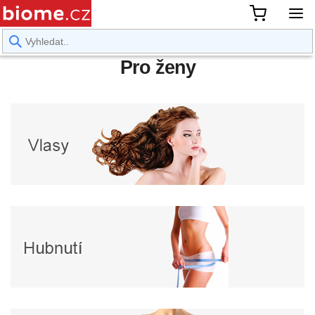
rward
Pro ženy