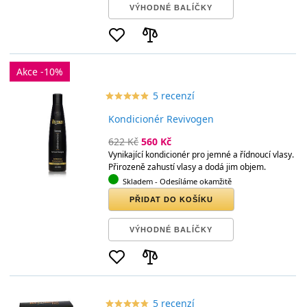
VÝHODNÉ BALÍČKY
Akce -10%
5 recenzí
star_border
star
star_border
star
star_border
star
star_border
star
star_border
star
Kondicionér Revivogen
622 Kč
560 Kč
Vynikající kondicionér pro jemné a řídnoucí vlasy.
Přirozeně zahustí vlasy a dodá jim objem.
Skladem
- Odesíláme okamžitě
PŘIDAT DO KOŠÍKU
VÝHODNÉ BALÍČKY
5 recenzí
star_border
star
star_border
star
star_border
star
star_border
star
star_border
star