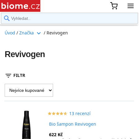
rward
expand_more
Úvod
/
Značka
/
Revivogen
Revivogen
filter_list
FILTR
13 recenzí
star_border
star
star_border
star
star_border
star
star_border
star
star_border
star
Bio šampon Revivogen
622 Kč