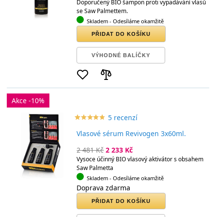
Doporučený BIO šampon proti vypadávání vlasů
se Saw Palmettem.
Skladem
- Odesíláme okamžitě
PŘIDAT DO KOŠÍKU
VÝHODNÉ BALÍČKY
Akce -10%
5 recenzí
star_border
star
star_border
star
star_border
star
star_border
star
star_border
star
Vlasové sérum Revivogen 3x60ml.
2 481 Kč
2 233 Kč
Vysoce účinný BIO vlasový aktivátor s obsahem
Saw Palmetta
Skladem
- Odesíláme okamžitě
Doprava zdarma
PŘIDAT DO KOŠÍKU