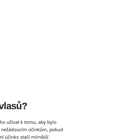
 vlasů?
 ho užívat k tomu, aby bylo
ším nežádoucím účinkům, pokud
í účinky stačí mírnější