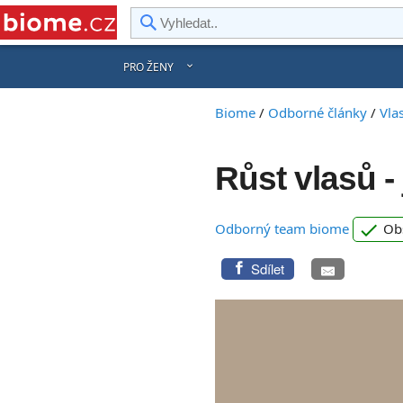
rward
PRO ŽENY
Biome
/
Odborné články
/
Vla
Růst vlasů -
check
Odborný team biome
Obs
Sdílet