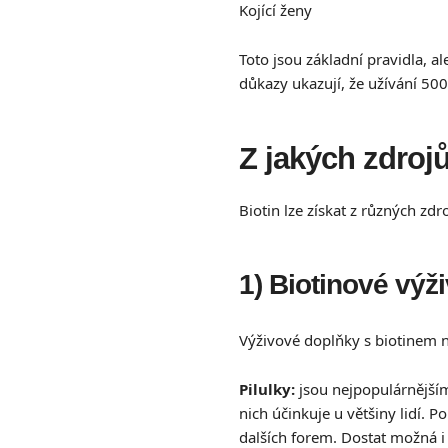
Kojící ženy
Toto jsou základní pravidla, a
důkazy ukazují, že užívání 50
Z jakých zdrojů
Biotin lze získat z různých zd
1) Biotinové výž
Výživové doplňky s biotinem n
Pilulky:
jsou nejpopulárnějším
nich účinkuje u většiny lidí.
dalších forem. Dostat možná i