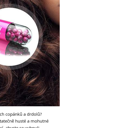
ých copánků a drdolů?
ostatečně husté a mohutné
cí, abyste se vyhnuli