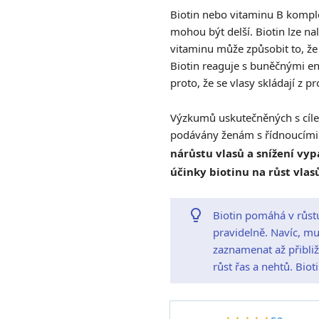
Biotin nebo vitaminu B komple
mohou být delší. Biotin lze na
vitaminu může způsobit to, že 
Biotin reaguje s buněčnými en
proto, že se vlasy skládají z 
Výzkumů uskutečněných s cílem
podávány ženám s řídnoucími vl
nárůstu vlasů a snížení vy
účinky biotinu na růst vlas
Biotin pomáhá v růstu
pravidelně. Navíc, mu
zaznamenat až přibliž
růst řas a nehtů. Bio