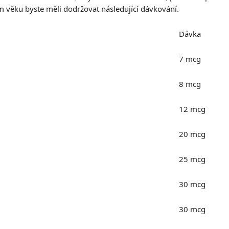
em věku byste měli dodržovat následující dávkování.
Dávka
7 mcg
8 mcg
12 mcg
20 mcg
25 mcg
30 mcg
30 mcg