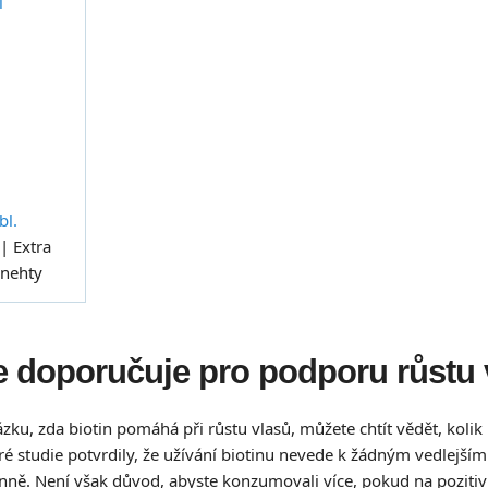
í
bl.
| Extra
 nehty
se doporučuje pro podporu růstu
ku, zda biotin pomáhá při růstu vlasů, můžete chtít vědět, kolik
ré studie potvrdily, že užívání biotinu nevede k žádným vedlej
nně. Není však důvod, abyste konzumovali více, pokud na pozitivn