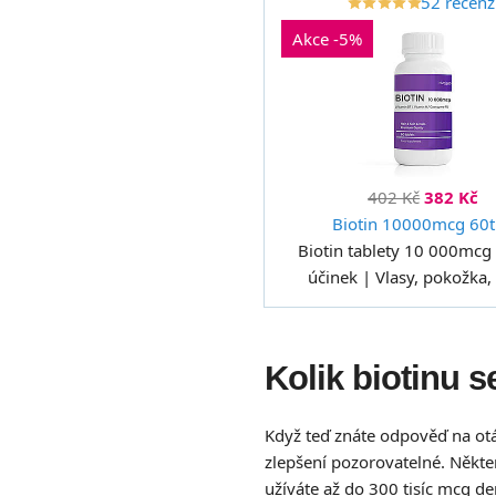
52 recenz
star_border
star
star_border
star
star_border
star
star_border
star
star_border
star
Akce -5%
402 Kč
382 Kč
Biotin 10000mcg 60t
Biotin tablety 10 000mcg 
účinek | Vlasy, pokožka,
Kolik biotinu 
Když teď znáte odpověď na otáz
zlepšení pozorovatelné. Někte
užíváte až do 300 tisíc mcg de