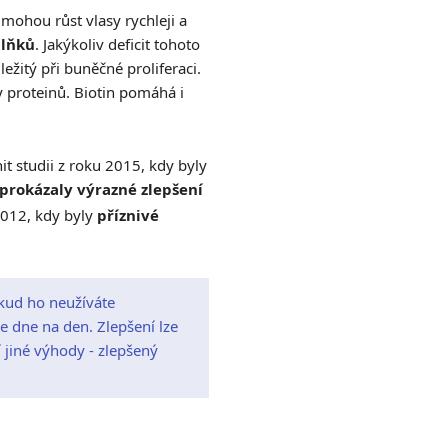
mohou růst vlasy rychleji a
plňků
. Jakýkoliv deficit tohoto
ežitý při buněčné proliferaci.
 proteinů. Biotin pomáhá i
 studii z roku 2015, kdy byly
prokázaly výrazné zlepšení
2012, kdy byly
příznivé
okud ho neužíváte
e dne na den. Zlepšení lze
í jiné výhody - zlepšený