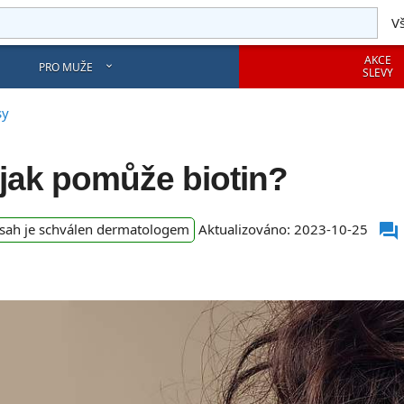
V
AKCE
PRO MUŽE
SLEVY
sy
 jak pomůže biotin?
Odbo
forum
ah je schválen dermatologem
Aktualizováno:
2023-10-25