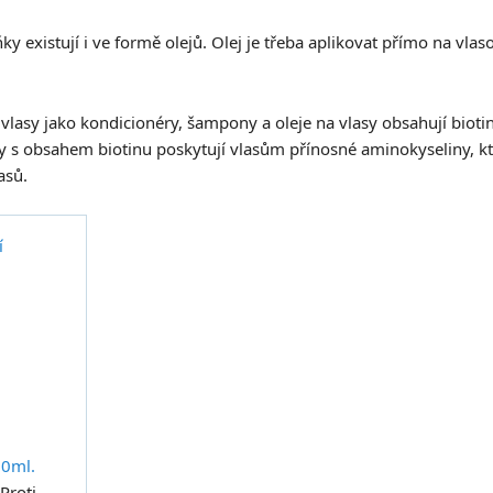
y existují i ve formě olejů. Olej je třeba aplikovat přímo na vla
asy jako kondicionéry, šampony a oleje na vlasy obsahují biotin. 
 s obsahem biotinu poskytují vlasům přínosné aminokyseliny, kt
asů.
í
00ml.
Proti