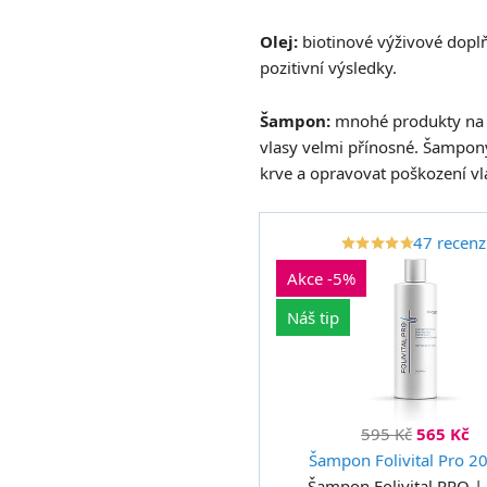
Olej:
biotinové výživové doplňk
pozitivní výsledky.
Šampon:
mnohé produkty na vl
vlasy velmi přínosné. Šampony
krve a opravovat poškození vl
47 recenz
star_border
star
star_border
star
star_border
star
star_border
star
star_border
star
Akce -5%
Náš tip
595 Kč
565 Kč
Šampon Folivital Pro 2
Šampon Folivital PRO | 