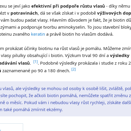
xu se jeví jako
efektivní při podpoře růstu vlasů
- díky němu 
lézt v
potravinách
, dá se však získat i v podobě
výživových do
vám budou padat vlasy. Hlavním důvodem je fakt, že je biotin důl
zýmami a podporuje tvorbu aminokyselin. To jsou stavební bloky
proteinu zvaného
keratin
a právě biotin ho vlasům dodává.
 prokázat účinky biotinu na růst vlasů je pomálu. Můžeme zmínit
asy pilulky obsahující i biotin. Výzkum trval 90 dní a
výsledky 
[1]
padávání vlasů
.
. Podobné výsledky prokázala i studie z roku 
[2]
ů
zaznamenané po 90 a 180 dnech.
 vlasů, ale výsledky se mohou od osoby k osobě lišit, zvláště, p
síte pochopit, že ačkoli biotin pomáhá, nemůžete spatřit změnu z
ně o měsíc. Pokud vám i nebudou vlasy růst rychleji, získáte dalš
tin také pomáhá zmírnit ekzémy.