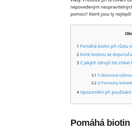
nepovedeným neupravitelných v
pomoci? Které jsou ty nejlepší 
Ob
Pomáhá biotin při růstu v
Kolik biotinu se doporuču
Z jakých zdrojů lze získat 
1) Biotinové výživo
2) Potraviny bohaté
Upozornění při používání 
Pomáhá biotin 