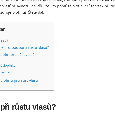
lasům. Mnozí lidé věří, že jim pomůže biotin. Může však při růs
zdroje biotinu? Čtěte dál.
sah:
lasů?
je pro podporu růstu vlasů?
biotin pro růst vlasů
vé doplňky
 na biotin
biotinu pro růst vlasů
při růstu vlasů?