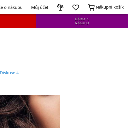
Nákupní košík
še o nákupu
Můj účet
DÁRKY K
NÁKUPU
rný team biome
Diskuse 4