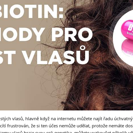
stých vlasů, hlavně když na internetu můžete najít řadu úchvatn
cítí frustrován, že si ten účes nemůže udělat, protože nemáte d
bjemu vlasů hraje svou roli genetika, můžete vyzkoušet několik vě