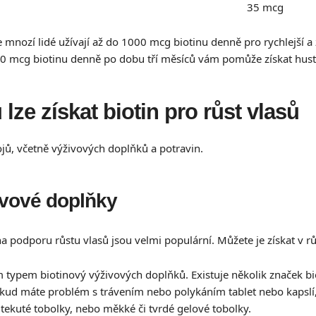
35 mcg
le mnozí lidé užívají až do 1000 mcg biotinu denně pro rychlejší a 
00 mcg biotinu denně po dobu tří měsíců vám pomůže získat hustší
 lze získat biotin pro růst vlasů
rojů, včetně výživových doplňků a potravin.
ivové doplňky
a podporu růstu vlasů jsou velmi populární. Můžete je získat v r
 typem biotinový výživových doplňků. Existuje několik značek bio
 Pokud máte problém s trávením nebo polykáním tablet nebo kapsl
 tekuté tobolky, nebo měkké či tvrdé gelové tobolky.