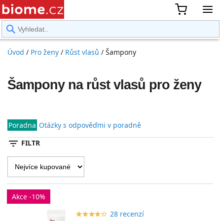
rward
Úvod
/
Pro ženy
/
Růst vlasů
/
Šampony
Šampony na růst vlasů pro ženy
Poradna
Otázky s odpověďmi v poradně
filter_list
FILTR
Akce -10%
28 recenzí
star_border
star
star_border
star
star_border
star
star_border
star
star_border
star