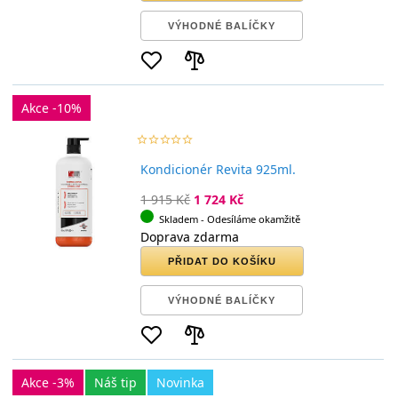
VÝHODNÉ BALÍČKY
Akce -10%
star_border
star
star_border
star
star_border
star
star_border
star
star_border
star
Kondicionér Revita 925ml.
1 915 Kč
1 724 Kč
Skladem
- Odesíláme okamžitě
Doprava zdarma
PŘIDAT DO KOŠÍKU
VÝHODNÉ BALÍČKY
Akce -3%
Náš tip
Novinka