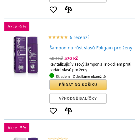
Akce -5%
6 recenzí
star_border
star
star_border
star
star_border
star
star_border
star
star_border
star
Šampon na růst vlasů Foligain pro ženy
600 Kč
570 Kč
Revitalizující vlasový šampon s Trioxidilem proti
padání vlasů pro ženy
Skladem
- Odesíláme okamžitě
PŘIDAT DO KOŠÍKU
VÝHODNÉ BALÍČKY
Akce -5%
star_border
star
star_border
star
star_border
star
star_border
star
star_border
star