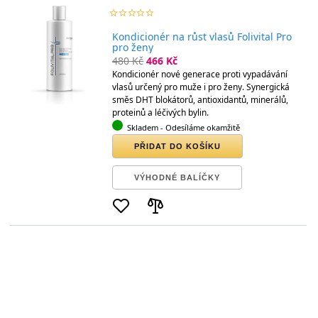
star_border
star
star_border
star
star_border
star
star_border
star
star_border
star
Kondicionér na růst vlasů Folivital Pro
pro ženy
480 Kč
466 Kč
Kondicionér nové generace proti vypadávání
vlasů určený pro muže i pro ženy. Synergická
směs DHT blokátorů, antioxidantů, minerálů,
proteinů a léčivých bylin.
Skladem
- Odesíláme okamžitě
PŘIDAT DO KOŠÍKU
VÝHODNÉ BALÍČKY