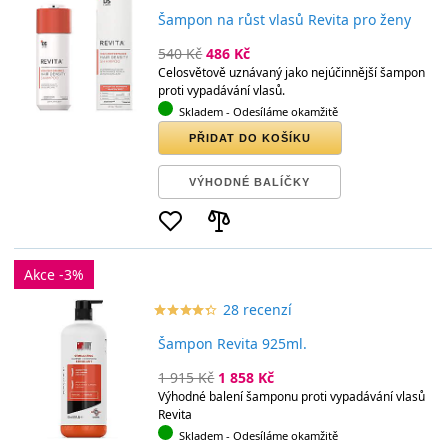
Šampon na růst vlasů Revita pro ženy
540 Kč
486 Kč
Celosvětově uznávaný jako nejúčinnější šampon
proti vypadávání vlasů.
Skladem
- Odesíláme okamžitě
PŘIDAT DO KOŠÍKU
VÝHODNÉ BALÍČKY
Akce -3%
28 recenzí
star_border
star
star_border
star
star_border
star
star_border
star
star_border
star
Šampon Revita 925ml.
1 915 Kč
1 858 Kč
Výhodné balení šamponu proti vypadávání vlasů
Revita
Skladem
- Odesíláme okamžitě