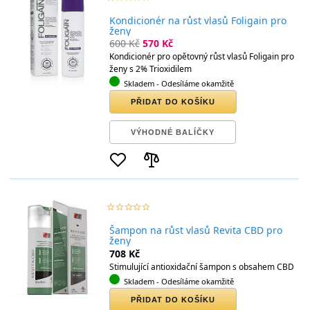
Kondicionér na růst vlasů Foligain pro
ženy
600 Kč
570 Kč
Kondicionér pro opětovný růst vlasů Foligain pro
ženy s 2% Trioxidilem
Skladem
- Odesíláme okamžitě
PŘIDAT DO KOŠÍKU
VÝHODNÉ BALÍČKY
star_border
star
star_border
star
star_border
star
star_border
star
star_border
star
Šampon na růst vlasů Revita CBD pro
ženy
708 Kč
Stimulující antioxidační šampon s obsahem CBD
Skladem
- Odesíláme okamžitě
PŘIDAT DO KOŠÍKU