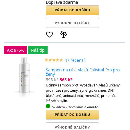
Doprava zdarma
PŘIDAT DO KOŠÍKU
VÝHODNÉ BALÍČKY
Akce -5%
Náš tip
47 recenzí
star_border
star
star_border
star
star_border
star
star_border
star
star_border
star
Šampon na růst vlasů Folivital Pro pro
ženy
595 Kč
565 Kč
Účinný šampon proti vypadávání vlasů určený
pro muže i pro ženy. Synergická směs DHT
blokátorů, antioxidantů, minerálů, proteinů a
léčivých bylin.
Skladem
- Odesíláme okamžitě
PŘIDAT DO KOŠÍKU
VÝHODNÉ BALÍČKY