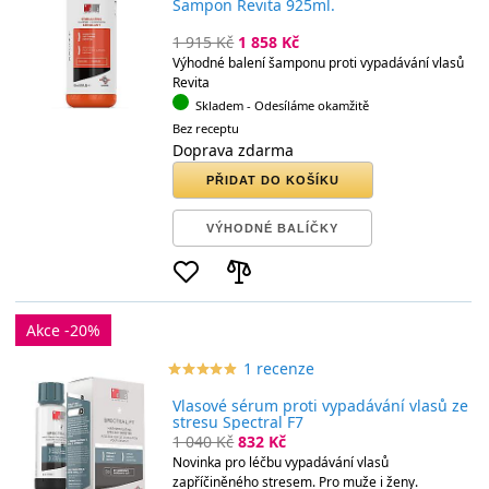
Šampon Revita 925ml.
1 915 Kč
1 858 Kč
Výhodné balení šamponu proti vypadávání vlasů
Revita
Skladem
- Odesíláme okamžitě
Bez receptu
Doprava zdarma
PŘIDAT DO KOŠÍKU
VÝHODNÉ BALÍČKY
Akce -20%
1 recenze
star_border
star
star_border
star
star_border
star
star_border
star
star_border
star
Vlasové sérum proti vypadávání vlasů ze
stresu Spectral F7
1 040 Kč
832 Kč
Novinka pro léčbu vypadávání vlasů
zapříčiněného stresem. Pro muže i ženy.