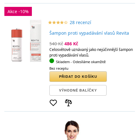
Akce -10%
28 recenzí
star_border
star
star_border
star
star_border
star
star_border
star
star_border
star
Šampon proti vypadávání vlasů Revita
540 Kč
486 Kč
Celosvětově uznávaný jako nejúčinnější šampon
proti vypadávání vlasů.
Skladem
- Odesíláme okamžitě
Bez receptu
PŘIDAT DO KOŠÍKU
VÝHODNÉ BALÍČKY