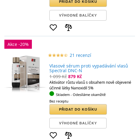
PŘIDAT DO KOŠÍKU
VÝHODNÉ BALÍČKY
Akce -20%
21 recenzí
star_border
star
star_border
star
star_border
star
star_border
star
star_border
star
Vlasové sérum proti vypadávání vlasů
Spectral DNC-N
1 099 Kč
879 Kč
Aktivátor růstu vlasů s obsahem nově objevené
účinné látky Nanoxidil 5%
Skladem
- Odesíláme okamžitě
Bez receptu
PŘIDAT DO KOŠÍKU
VÝHODNÉ BALÍČKY