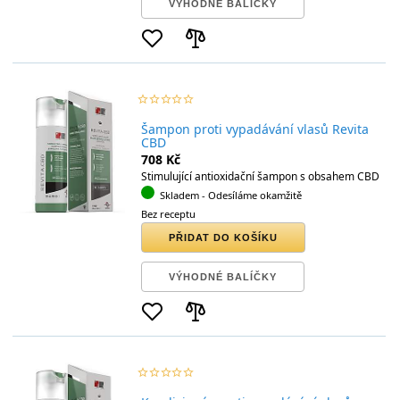
VÝHODNÉ BALÍČKY
star_border
star
star_border
star
star_border
star
star_border
star
star_border
star
Šampon proti vypadávání vlasů Revita
CBD
708 Kč
Stimulující antioxidační šampon s obsahem CBD
Skladem
- Odesíláme okamžitě
Bez receptu
PŘIDAT DO KOŠÍKU
VÝHODNÉ BALÍČKY
star_border
star
star_border
star
star_border
star
star_border
star
star_border
star