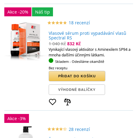
Akce -20%
Náš tip
18 recenzí
star_border
star
star_border
star
star_border
star
star_border
star
star_border
star
Vlasové sérum proti vypadávání vlasů
Spectral RS
1 040 Kč
832 Kč
Vynikající vlasový aktivátor s Aminexilem SP94 a
mnoha dalšími účinnými látkami.
Skladem
- Odesíláme okamžitě
Bez receptu
PŘIDAT DO KOŠÍKU
VÝHODNÉ BALÍČKY
Akce -3%
28 recenzí
star_border
star
star_border
star
star_border
star
star_border
star
star_border
star