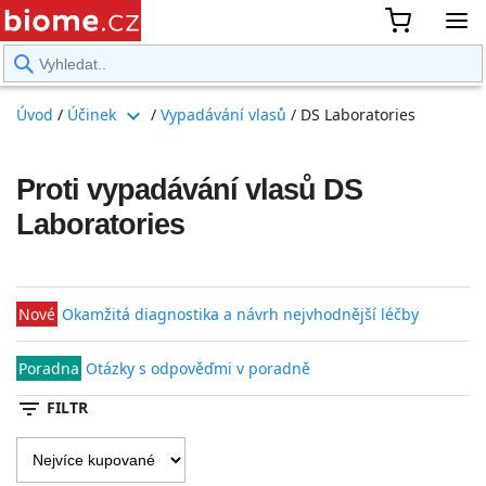
rward
expand_more
Úvod
/
Účinek
/
Vypadávání vlasů
/
DS Laboratories
Proti vypadávání vlasů DS
Laboratories
Nové
Okamžitá diagnostika a návrh nejvhodnější léčby
Poradna
Otázky s odpověďmi v poradně
filter_list
FILTR