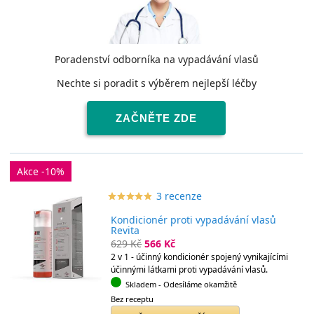
Poradenství odborníka na vypadávání vlasů
Nechte si poradit s výběrem nejlepší léčby
ZAČNĚTE ZDE
Akce -10%
3 recenze
star_border
star
star_border
star
star_border
star
star_border
star
star_border
star
Kondicionér proti vypadávání vlasů
Revita
629 Kč
566 Kč
2 v 1 - účinný kondicionér spojený vynikajícími
účinnými látkami proti vypadávání vlasů.
Skladem
- Odesíláme okamžitě
Bez receptu