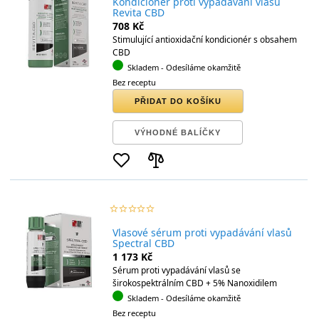
Kondicionér proti vypadávání vlasů
Revita CBD
708 Kč
Stimulující antioxidační kondicionér s obsahem
CBD
Skladem
- Odesíláme okamžitě
Bez receptu
PŘIDAT DO KOŠÍKU
VÝHODNÉ BALÍČKY
star_border
star
star_border
star
star_border
star
star_border
star
star_border
star
Vlasové sérum proti vypadávání vlasů
Spectral CBD
1 173 Kč
Sérum proti vypadávání vlasů se
širokospektrálním CBD + 5% Nanoxidilem
Skladem
- Odesíláme okamžitě
Bez receptu