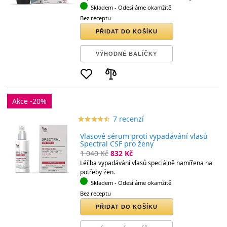
Skladem
- Odesíláme okamžitě
Bez receptu
PŘIDAT DO KOŠÍKU
VÝHODNÉ BALÍČKY
Akce -20%
7 recenzí
star_border
star
star_border
star
star_border
star
star_border
star
star_border
star
Vlasové sérum proti vypadávání vlasů
Spectral CSF pro ženy
1 040 Kč
832 Kč
Léčba vypadávání vlasů speciálně namířena na
potřeby žen.
Skladem
- Odesíláme okamžitě
Bez receptu
PŘIDAT DO KOŠÍKU