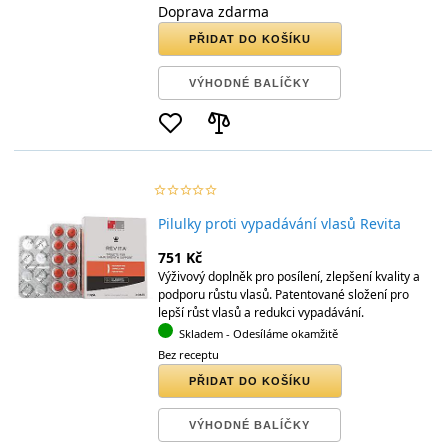
Doprava zdarma
PŘIDAT DO KOŠÍKU
VÝHODNÉ BALÍČKY
star_border
star
star_border
star
star_border
star
star_border
star
star_border
star
Pilulky proti vypadávání vlasů Revita
751 Kč
Výživový doplněk pro posílení, zlepšení kvality a
podporu růstu vlasů. Patentované složení pro
lepší růst vlasů a redukci vypadávání.
Skladem
- Odesíláme okamžitě
Bez receptu
PŘIDAT DO KOŠÍKU
VÝHODNÉ BALÍČKY