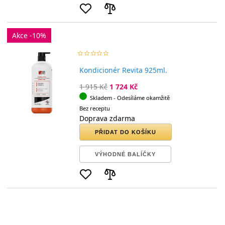
Akce -10%
star_border
star
star_border
star
star_border
star
star_border
star
star_border
star
Kondicionér Revita 925ml.
1 915 Kč
1 724 Kč
Skladem
- Odesíláme okamžitě
Bez receptu
Doprava zdarma
PŘIDAT DO KOŠÍKU
VÝHODNÉ BALÍČKY