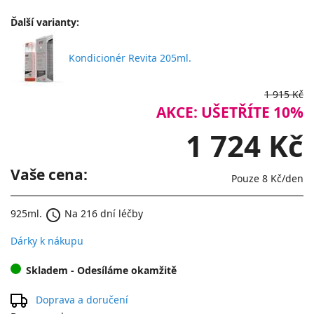
Ďalší varianty:
Kondicionér Revita 205ml.
1 915 Kč
AKCE: UŠETŘÍTE 10%
1 724 Kč
Vaše cena:
Pouze
8 Kč
/den
schedule
925ml.
Na 216 dní léčby
Dárky k nákupu
Skladem
- Odesíláme okamžitě
Doprava a doručení