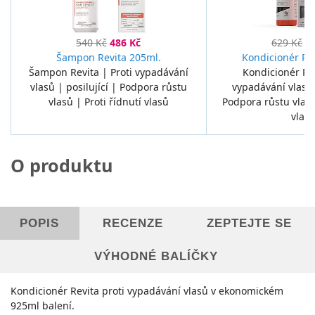
540 Kč
486 Kč
629 Kč
5
Šampon Revita 205ml.
Kondicionér Re
Šampon Revita | Proti vypadávání
Kondicionér Rev
vlasů | posilující | Podpora růstu
vypadávání vlasů 
vlasů | Proti řídnutí vlasů
Podpora růstu vlasů
vlas
O produktu
POPIS
RECENZE
ZEPTEJTE SE
VÝHODNÉ BALÍČKY
Kondicionér Revita proti vypadávání vlasů v ekonomickém
925ml balení.