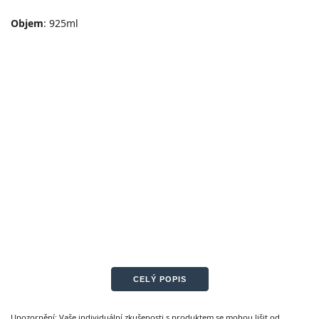
Objem
: 925ml
CELÝ POPIS
Upozornění: Vaše individuální zkušenosti s produktem se mohou lišit od