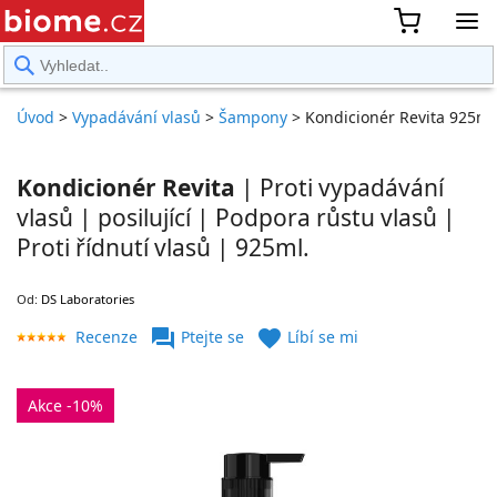
rward
Úvod
>
Vypadávání vlasů
>
Šampony
>
Kondicionér Revita 925ml
Kondicionér Revita
| Proti vypadávání
vlasů | posilující | Podpora růstu vlasů |
Proti řídnutí vlasů | 925ml.
Od:
DS Laboratories
forum
favorite
Recenze
Ptejte se
Líbí se mi
Akce -10%