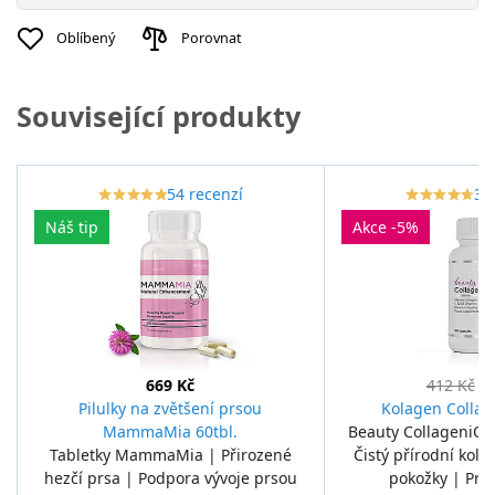
Oblíbený
Porovnat
Související produkty
54 recenzí
35
star_border
star
star_border
star
star_border
star
star_border
star
star_border
star
star_border
star
star_border
star
star_border
star
star_border
star
star_border
star
Náš tip
Akce -5%
669 Kč
412 Kč
3
Pilulky na zvětšení prsou
Kolagen Collag
MammaMia 60tbl.
Beauty CollageniQ 
Tabletky MammaMia | Přirozené
Čistý přírodní kolag
hezčí prsa | Podpora vývoje prsou
pokožky | Pro