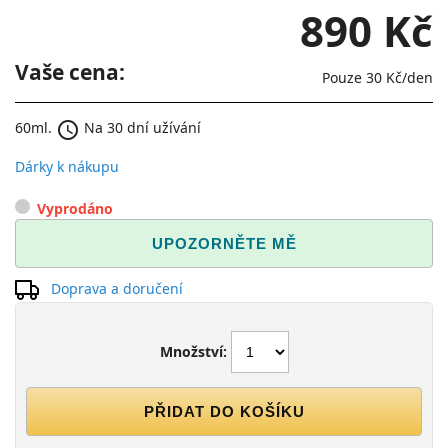
890 Kč
Vaše cena:
Pouze
30 Kč
/den
schedule
60ml.
Na 30 dní užívání
Dárky k nákupu
Vyprodáno
UPOZORNĚTE MĚ
Doprava a doručení
Množství:
PŘIDAT DO KOŠÍKU