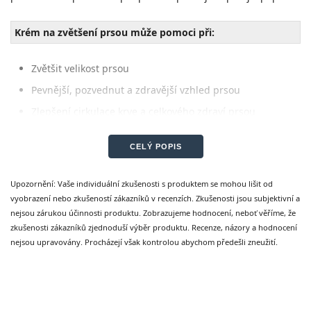
Krém na zvětšení prsou může pomoci při:
Zvětšit velikost prsou
Pevnější, pozvednut a zdravější vzhled prsou
Zlepšení cirkulace krve a celkového zdraví prsou
Jako krém na zvětšení prsou Fabulous funguje?
CELÝ POPIS
Krém obsahuje účinné rostlinné extrakty, včetně hlavní složky
Upozornění: Vaše individuální zkušenosti s produktem se mohou lišit od
- měsíčku lékařského. Rostlinné hormony aktivují růst prsou
vyobrazení nebo zkušeností zákazníků v recenzích. Zkušenosti jsou subjektivní a
(tzv. Fytohormony jsou také známé jako přírodní složky pro
nejsou zárukou účinnosti produktu. Zobrazujeme hodnocení, neboť věříme, že
zvětšení prsů). Přidány přírodní oleje, výtěžky a vitamíny také
zkušenosti zákazníků zjednoduší výběr produktu. Recenze, názory a hodnocení
poskytují optimální výživu pro pokožku prsů. Alantoin má
nejsou upravovány. Procházejí však kontrolou abychom předešli zneužití.
hojivý a regenerační účinek - obnovuje a hydratuje pokožku
zevnitř a zlepšuje pružnost opravdu viditelném způsobem.
Vitamin E v kombinaci s vybranými bylinnými extrakty
podporuje elasticitu prsní tkáně a napíná pokožku, takže prsa