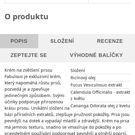
O produktu
POPIS
SLOŽENÍ
RECENZE
ZEPTEJTE SE
VÝHODNÉ BALÍČKY
Krém na zvětšení prsou
Složení
Fabulous je exkluzivní krém,
Ricínový olej
který napomáhá růstu prsů,
Fucus Vesiculosus extrakt
pozvedá je a zpevňuje
Calendula Officinalis - extrakt
jedinečným způsobem. Svými
z květu
účinky podporuje přirozenou
Cananga Odorata olej z kvetu
krásu prsou. Unikátní složení na
bázi přírodních extraktů, zlepšuje pružnost pokožky. Prsa jsou
pevnější na dotek a vypadají mladší a zdravější. Krém na prsa
má jemnou texturu, snadno se vmasíruje do pokožky a po
pravidelném používání podporovat pevnější a plnější poprsí.