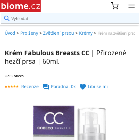
rward
Úvod
>
Pro ženy
>
Zvětšení prsou
>
Krémy
>
Krém na zvětšení prsou
Krém Fabulous Breasts CC
| Přirozené
hezčí prsa | 60ml.
Od:
Cobeco
forum
favorite
Recenze
Poradna: 0x
Líbí se mi