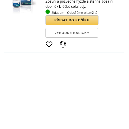
Zpevní a pozvedne hýždě a stehna. Ideální
doplněk k léčbě celulitidy.
Skladem
- Odesíláme okamžitě
PŘIDAT DO KOŠÍKU
VÝHODNÉ BALÍČKY