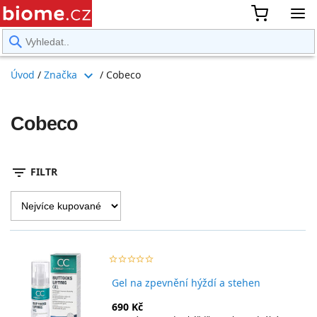
rward
expand_more
Úvod
/
Značka
/
Cobeco
Cobeco
filter_list
FILTR
star_border
star
star_border
star
star_border
star
star_border
star
star_border
star
Gel na zpevnění hýždí a stehen
690 Kč