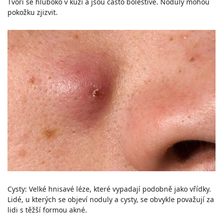
Tvoří se hluboko v kůži a jsou často bolestivé. Noduly mohou
pokožku zjizvit.
Cysty: Velké hnisavé léze, které vypadají podobně jako vřídky.
Lidé, u kterých se objeví noduly a cysty, se obvykle považují za
lidi s těžší formou akné.