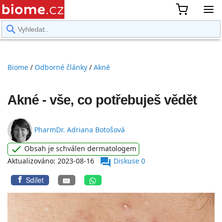
rward
Biome
/
Odborné články
/
Akné
Akné - vše, co potřebuješ vědět
PharmDr. Adriana Botošová
check
Obsah je schválen dermatologem
forum
Aktualizováno:
2023-08-16
PharmDr. Adriana Botošová
Diskuse 0
Sdílet