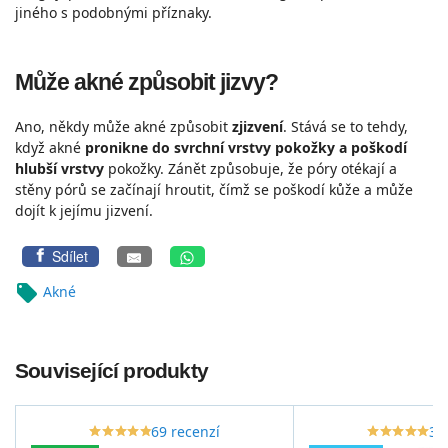
jiného s podobnými příznaky.
Může akné způsobit jizvy?
Ano, někdy může akné způsobit
zjizvení
. Stává se to tehdy,
když akné
pronikne do svrchní vrstvy pokožky a poškodí
hlubší vrstvy
pokožky. Zánět způsobuje, že póry otékají a
stěny pórů se začínají hroutit, čímž se poškodí kůže a může
dojít k jejímu jizvení.
Sdílet
local_offer
Akné
Související produkty
69 recenzí
33
star_border
star
star_border
star
star_border
star
star_border
star
star_border
star
star_border
star
star_border
star
star_border
star
star_border
star
star_border
star