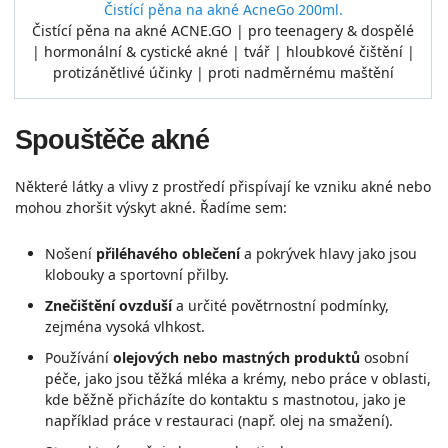
Čistící pěna na akné AcneGo 200ml.
Čistící pěna na akné ACNE.GO | pro teenagery & dospělé
| hormonální & cystické akné | tvář | hloubkové čištění |
protizánětlivé účinky | proti nadměrnému maštění
Spouštěče akné
Některé látky a vlivy z prostředí přispívají ke vzniku akné nebo
mohou zhoršit výskyt akné. Řadíme sem:
Nošení
přiléhavého oblečení
a pokrývek hlavy jako jsou
klobouky a sportovní přilby.
Znečištění ovzduší
a určité povětrnostní podmínky,
zejména vysoká vlhkost.
Používání
olejových nebo mastných produktů
osobní
péče, jako jsou těžká mléka a krémy, nebo práce v oblasti,
kde běžně přicházíte do kontaktu s mastnotou, jako je
například práce v restauraci (např. olej na smažení).