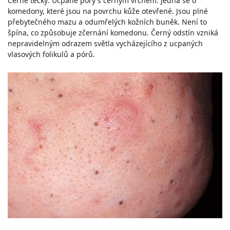
Černé tečky: Ucpané póry s černým vrchem. Jedná se o
komedony, které jsou na povrchu kůže otevřené. Jsou plné
přebytečného mazu a odumřelých kožních buněk. Není to
špína, co způsobuje zčernání komedonu. Černý odstín vzniká
nepravidelným odrazem světla vycházejícího z ucpaných
vlasových folikulů a pórů.