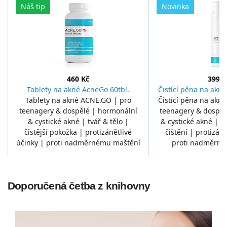
Náš tip
Novinka
460 Kč
399 K
Tablety na akné AcneGo 60tbl.
Čistící pěna na akn
Tablety na akné ACNE.GO | pro
Čistící pěna na akn
teenagery & dospělé | hormonální
teenagery & dospěl
& cystické akné | tvář & tělo |
& cystické akné | t
čistější pokožka | protizánětlivé
čištění | protizáně
účinky | proti nadměrnému maštění
proti nadměrné
Doporučená četba z knihovny