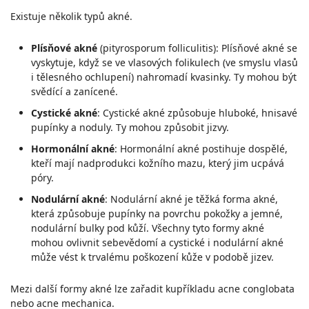
Existuje několik typů akné.
Plísňové akné
(pityrosporum folliculitis): Plísňové akné se
vyskytuje, když se ve vlasových folikulech (ve smyslu vlasů
i tělesného ochlupení) nahromadí kvasinky. Ty mohou být
svědící a zanícené.
Cystické akné
: Cystické akné způsobuje hluboké, hnisavé
pupínky a noduly. Ty mohou způsobit jizvy.
Hormonální akné
: Hormonální akné postihuje dospělé,
kteří mají nadprodukci kožního mazu, který jim ucpává
póry.
Nodulární akné
: Nodulární akné je těžká forma akné,
která způsobuje pupínky na povrchu pokožky a jemné,
nodulární bulky pod kůží. Všechny tyto formy akné
mohou ovlivnit sebevědomí a cystické i nodulární akné
může vést k trvalému poškození kůže v podobě jizev.
Mezi další formy akné lze zařadit kupříkladu acne conglobata
nebo acne mechanica.