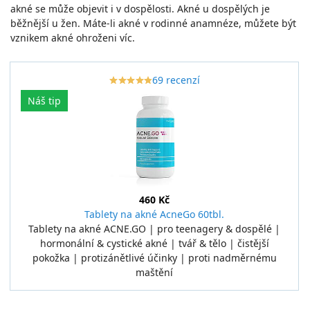
akné se může objevit i v dospělosti. Akné u dospělých je
běžnější u žen. Máte-li akné v rodinné anamnéze, můžete být
vznikem akné ohroženi víc.
69 recenzí
star_border
star
star_border
star
star_border
star
star_border
star
star_border
star
Náš tip
460 Kč
Tablety na akné AcneGo 60tbl.
Tablety na akné ACNE.GO | pro teenagery & dospělé |
hormonální & cystické akné | tvář & tělo | čistější
pokožka | protizánětlivé účinky | proti nadměrnému
maštění