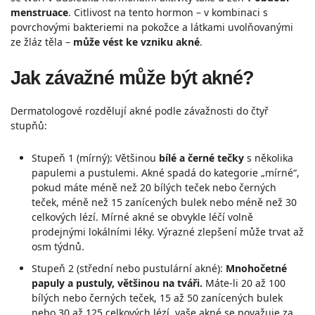
menstruace
. Citlivost na tento hormon – v kombinaci s
povrchovými bakteriemi na pokožce a látkami uvolňovanými
ze žláz těla –
může vést ke vzniku akné
.
Jak závažné může být akné?
Dermatologové rozdělují akné podle závažnosti do čtyř
stupňů:
Stupeň 1 (mírný): Většinou
bílé a černé tečky
s několika
papulemi a pustulemi. Akné spadá do kategorie „mírné“,
pokud máte méně než 20 bílých teček nebo černých
teček, méně než 15 zanícených bulek nebo méně než 30
celkových lézí. Mírné akné se obvykle léčí volně
prodejnými lokálními léky. Výrazné zlepšení může trvat až
osm týdnů.
Stupeň 2 (střední nebo pustulární akné):
Mnohočetné
papuly a pustuly, většinou na tváři.
Máte-li 20 až 100
bílých nebo černých teček, 15 až 50 zanícených bulek
nebo 30 až 125 celkových lézí, vaše akné se považuje za