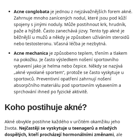
Acne conglobata
je jednou z nejzávažnějších forem akné.
Zahrnuje mnoho zanícených nodul, které jsou pod kůží
spojeny s jinými noduly. Může postihnout krk, hrudník,
paže a hýždě. Často zanechává jizvy. Tento typ akné je
běžnější u mužů a někdy je způsoben užíváním steroidů
nebo testosteronu. Včasná léčba je nezbytná.
Acne mechanica
je způsobeno teplem, třením a tlakem
na pokožku. Je často výsledkem nošení sportovního
vybavení jako je helma nebo čepice. Někdy se nazývá
„akné vyvolané sportem“, protože se často vyskytuje u
sportovců. Preventivní opatření zahrnují nošení
absorpčního materiálu pod sportovním vybavením a
sprchování ihned po fyzické aktivitě.
Koho postihuje akné?
Akné obvykle postihne každého v určitém okamžiku jeho
života.
Nejčastěji se vyskytuje u teenagerů a mladých
dospělých, kteří procházejí hormonálními změnami
, ale