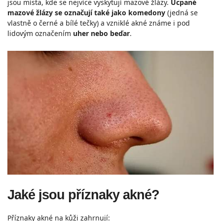
jsou místa, kde se nejvíce vyskytují mazové žlázy.
Ucpané
mazové žlázy se označují také jako komedony
(jedná se
vlastně o černé a bílé tečky) a vzniklé akné známe i pod
lidovým označením
uher nebo beďar
.
Jaké jsou příznaky akné?
Příznaky akné na kůži zahrnují: