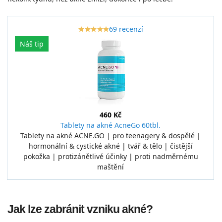
69 recenzí
star_border
star
star_border
star
star_border
star
star_border
star
star_border
star
Náš tip
460 Kč
Tablety na akné AcneGo 60tbl.
Tablety na akné ACNE.GO | pro teenagery & dospělé |
hormonální & cystické akné | tvář & tělo | čistější
pokožka | protizánětlivé účinky | proti nadměrnému
maštění
Jak lze zabránit vzniku akné?