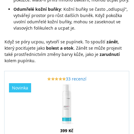
Odumřelé kožní buňky
: Kožní buňky se často „odlupují“,
vytvářejí prostor pro růst dalších buněk. Když pokožka
uvolní odumřelé kožní buňky, mohou se zaseknout ve
vlasových folikulech a ucpat je.
Když se póry ucpou, vytvoří se pupínek. To spouští
zánět
,
který pociťujete jako
bolest a otok
. Zánět se může projevit
také prostřednictvím změny barvy kůže, jako je
zarudnutí
kolem pupínku.
33 recenzí
star_border
star
star_border
star
star_border
star
star_border
star
star_border
star
Novinka
399 Kč