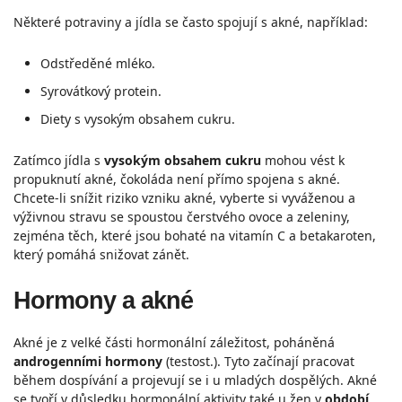
Některé potraviny a jídla se často spojují s akné, například:
Odstředěné mléko.
Syrovátkový protein.
Diety s vysokým obsahem cukru.
Zatímco jídla s
vysokým obsahem cukru
mohou vést k
propuknutí akné, čokoláda není přímo spojena s akné.
Chcete-li snížit riziko vzniku akné, vyberte si vyváženou a
výživnou stravu se spoustou čerstvého ovoce a zeleniny,
zejména těch, které jsou bohaté na vitamín C a betakaroten,
který pomáhá snižovat zánět.
Hormony a akné
Akné je z velké části hormonální záležitost, poháněná
androgenními hormony
(testost.). Tyto začínají pracovat
během dospívání a projevují se i u mladých dospělých. Akné
se tvoří v důsledku hormonální aktivity také u žen v
období