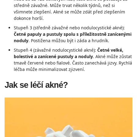
středně závažné. Může trvat několik týdnů, než si
všimnete zlepšení. Akné se může zdát před zlepšením
dokonce horší.
Stupeň 3 (středně závažné nebo nodulocystické akné):
Četné papuly a pustuly spolu s příležitostně zanícenými
noduly
. Postižena můžou být i záda a hrudník.
Stupeň 4 (závažné nodulocystické akné):
Četné velké,
bolestivé a zanícené pustuly a noduly
. Akné může zůstat
tmavě červené nebo fialové. Často zanechává jizvy. Rychlá
léčba může minimalizovat zjizvení.
Jak se léčí akné?