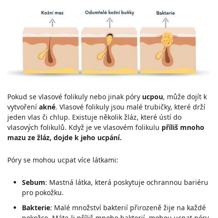
Pokud se vlasové folikuly nebo jinak póry
ucpou
, může dojít k
vytvoření
akné
. Vlasové folikuly jsou malé trubičky, které drží
jeden vlas či chlup. Existuje několik žláz, které ústí do
vlasových folikulů. Když je ve vlasovém folikulu
příliš mnoho
mazu ze žláz, dojde k jeho ucpání.
Póry se mohou ucpat více látkami:
Sebum
: Mastná látka, která poskytuje ochrannou bariéru
pro pokožku.
Bakterie
: Malé množství bakterií přirozeně žije na každé
pokožce. Máte-li příliš mnoho bakterií, mohou ucpat póry.