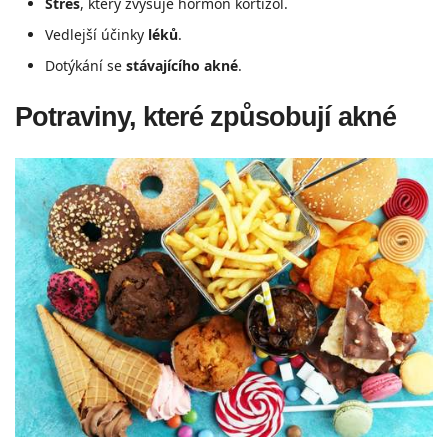
Stres
, který zvyšuje hormon kortizol.
Vedlejší účinky
léků
.
Dotýkání se
stávajícího akné
.
Potraviny, které způsobují akné