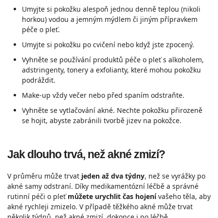
Umyjte si pokožku alespoň jednou denně teplou (nikoli
horkou) vodou a jemným mýdlem či jiným přípravkem
péče o pleť.
Umyjte si pokožku po cvičení nebo když jste zpocený.
Vyhněte se používání produktů péče o pleť s alkoholem,
adstringenty, tonery a exfolianty, které mohou pokožku
podráždit.
Make-up vždy večer nebo před spaním odstraňte.
Vyhněte se vytlačování akné. Nechte pokožku přirozeně
se hojit, abyste zabránili tvorbě jizev na pokožce.
Jak dlouho trvá, než akné zmizí?
V průměru může trvat
jeden až dva týdny
, než se vyrážky po
akné samy odstraní. Díky medikamentózní léčbě a správné
rutinní péči o pleť
můžete urychlit čas hojení
vašeho těla, aby
akné rychleji zmizelo. V případě těžkého akné může trvat
několik týdnů, než akné zmizí, dokonce i po léčbě.