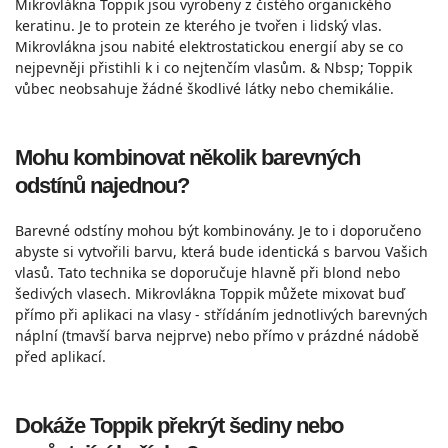
Mikrovlákna Toppik jsou vyrobeny z čistého organického
keratinu. Je to protein ze kterého je tvořen i lidský vlas.
Mikrovlákna jsou nabité elektrostatickou energií aby se co
nejpevněji přistihli k i co nejtenčím vlasům. & Nbsp; Toppik
vůbec neobsahuje žádné škodlivé látky nebo chemikálie.
Mohu kombinovat několik barevných
odstínů najednou?
Barevné odstíny mohou být kombinovány. Je to i doporučeno
abyste si vytvořili barvu, která bude identická s barvou Vašich
vlasů. Tato technika se doporučuje hlavně při blond nebo
šedivých vlasech. Mikrovlákna Toppik můžete mixovat buď
přímo při aplikaci na vlasy - střídáním jednotlivých barevných
náplní (tmavší barva nejprve) nebo přímo v prázdné nádobě
před aplikací.
Dokáže Toppik překrýt šediny nebo