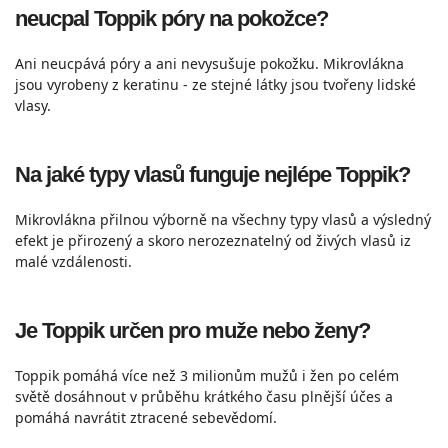
neucpal Toppik póry na pokožce?
Ani neucpává póry a ani nevysušuje pokožku. Mikrovlákna
jsou vyrobeny z keratinu - ze stejné látky jsou tvořeny lidské
vlasy.
Na jaké typy vlasů funguje nejlépe Toppik?
Mikrovlákna přilnou výborně na všechny typy vlasů a výsledný
efekt je přirozený a skoro nerozeznatelný od živých vlasů iz
malé vzdálenosti.
Je Toppik určen pro muže nebo ženy?
Toppik pomáhá více než 3 milionům mužů i žen po celém
světě dosáhnout v průběhu krátkého času plnější účes a
pomáhá navrátit ztracené sebevědomí.