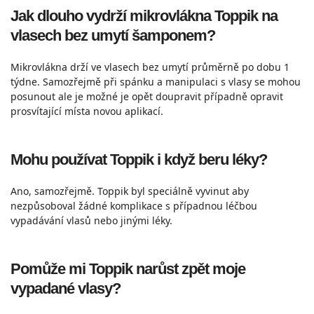
Jak dlouho vydrží mikrovlákna Toppik na
vlasech bez umytí šamponem?
Mikrovlákna drží ve vlasech bez umytí průměrně po dobu 1
týdne. Samozřejmě při spánku a manipulaci s vlasy se mohou
posunout ale je možné je opět doupravit případně opravit
prosvítající místa novou aplikací.
Mohu používat Toppik i když beru léky?
Ano, samozřejmě. Toppik byl speciálně vyvinut aby
nezpůsoboval žádné komplikace s případnou léčbou
vypadávání vlasů nebo jinými léky.
Pomůže mi Toppik narůst zpět moje
vypadané vlasy?