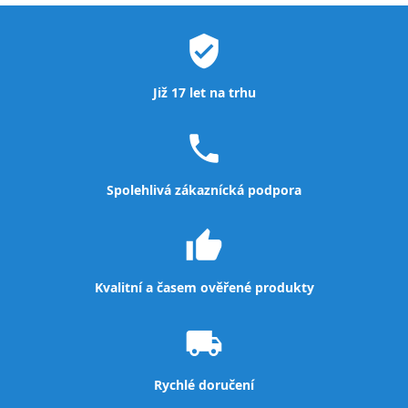
verified_user
Již 17 let na trhu
local_phone
Spolehlivá zákaznícká podpora
thumb_up
Kvalitní a časem ověřené produkty
local_shipping
Rychlé doručení