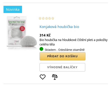
Novinka
star_border
star
star_border
star
star_border
star
star_border
star
star_border
star
Konjaková houbička bio
314 Kč
Bio houbička na hloubkové čištění pleti a pokožky
celého těla
Skladem
- Odesíláme okamžitě
PŘIDAT DO KOŠÍKU
VÝHODNÉ BALÍČKY