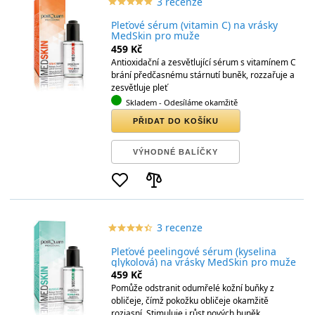
3 recenze
star_border
star
star_border
star
star_border
star
star_border
star
star_border
star
Pleťové sérum (vitamin C) na vrásky
MedSkin pro muže
459 Kč
Antioxidační a zesvětlující sérum s vitamínem C
brání předčasnému stárnutí buněk, rozzařuje a
zesvětluje pleť
Skladem
- Odesíláme okamžitě
PŘIDAT DO KOŠÍKU
VÝHODNÉ BALÍČKY
3 recenze
star_border
star
star_border
star
star_border
star
star_border
star
star_border
star
Pleťové peelingové sérum (kyselina
glykolová) na vrásky MedSkin pro muže
459 Kč
Pomůže odstranit odumřelé kožní buňky z
obličeje, čímž pokožku obličeje okamžitě
rozjasní. Stimuluje i růst nových buněk.