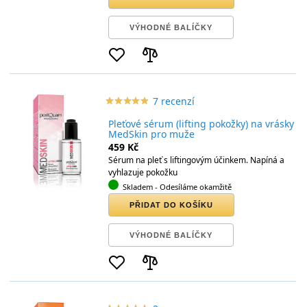
VÝHODNÉ BALÍČKY
7 recenzí
star_border
star
star_border
star
star_border
star
star_border
star
star_border
star
Pleťové sérum (lifting pokožky) na vrásky
MedSkin pro muže
459 Kč
Sérum na pleť s liftingovým účinkem. Napíná a
vyhlazuje pokožku
Skladem
- Odesíláme okamžitě
PŘIDAT DO KOŠÍKU
VÝHODNÉ BALÍČKY