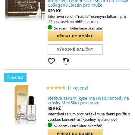
Intenzivní regenerační sérum na vrásky
Collagen&Elastin pro muže
620 Kč
Intenzivní sérum "nabité" účinnými látkami pro
léčbu vrásek na obličeji a krku.
Skladem
- Odesíláme okamžitě
PŘIDAT DO KOŠÍKU
VÝHODNÉ BALÍČKY
Novinka
11 recenzí
star_border
star
star_border
star
star_border
star
star_border
star
star_border
star
Pleťové sérum (kyselina Hyaluronová) na
vrásky MedSkin pro muže
459 Kč
Intenzivní sérum proti vráskám na denní použití s
vysokou koncentrací kyseliny hyaluronové
Skladem
- Odesíláme okamžitě
PŘIDAT DO KOŠÍKU