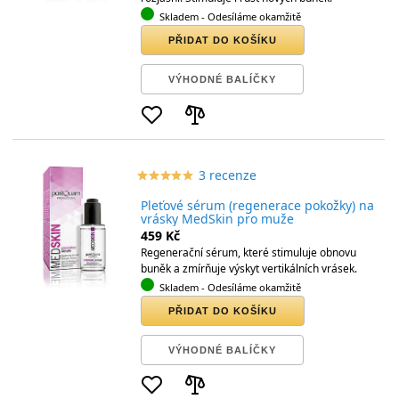
Skladem
- Odesíláme okamžitě
PŘIDAT DO KOŠÍKU
VÝHODNÉ BALÍČKY
3 recenze
star_border
star
star_border
star
star_border
star
star_border
star
star_border
star
Pleťové sérum (regenerace pokožky) na
vrásky MedSkin pro muže
459 Kč
Regenerační sérum, které stimuluje obnovu
buněk a zmírňuje výskyt vertikálních vrásek.
Skladem
- Odesíláme okamžitě
PŘIDAT DO KOŠÍKU
VÝHODNÉ BALÍČKY