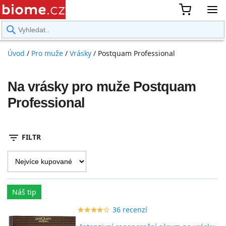
rward
Úvod
/
Pro muže
/
Vrásky
/
Postquam Professional
Na vrásky pro muže Postquam
Professional
filter_list
FILTR
Náš tip
36 recenzí
star_border
star
star_border
star
star_border
star
star_border
star
star_border
star