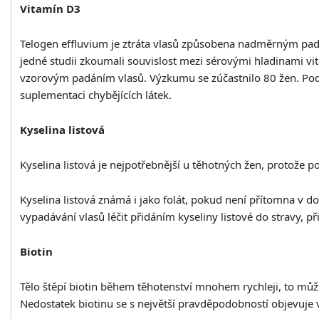
Vitamín D3
Telogen effluvium je ztráta vlasů způsobena nadměrným padá
jedné studii zkoumali souvislost mezi sérovými hladinami vi
vzorovým padáním vlasů. Výzkumu se zúčastnilo 80 žen. Podle
suplementaci chybějících látek.
Kyselina listová
Kyselina listová je nejpotřebnější u těhotných žen, protože
Kyselina listová známá i jako folát, pokud není přítomna v d
vypadávání vlasů léčit přidáním kyseliny listové do stravy, 
Biotin
Tělo štěpí biotin během těhotenství mnohem rychleji, to může
Nedostatek biotinu se s největší pravděpodobností objevuje v