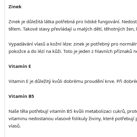
Zinek
Zinek je důležitá látka potřebná pro lidské fungování. Ned
tělem. Takové stavy převládají u malých dětí, těhotných žen, ko
Vypadávání vlasů a kožní léze: zinek je potřebný pro normál
pokožce a do lézí na kůži. Toto je jeden z hlavních příznaků 
Vitamín E
Vitamin E je důležitý kvůli dobrému proudění krve. Při dobré
Vitamín B5
Naše těla potřebují vitamín B5 kvůli metabolizaci cukrů, pro
vitaminu nedostanou vlasové folikuly živiny, které potřebují
vlasů.