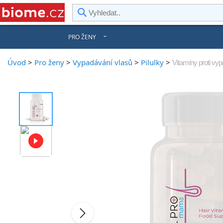
rward
PRO ŽENY
Úvod
>
Pro ženy
>
Vypadávání vlasů
>
Pilulky
>
Vitamíny proti vy