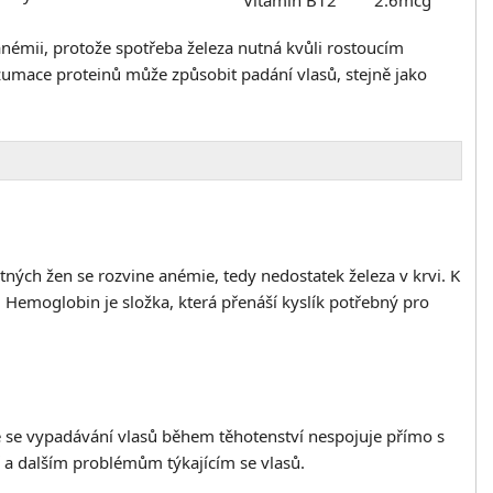
Vitamín B12
2.6mcg
anémii, protože spotřeba železa nutná kvůli rostoucím
zumace proteinů může způsobit padání vlasů, stejně jako
tných žen se rozvine anémie, tedy nedostatek železa v krvi. K
 Hemoglobin je složka, která přenáší kyslík potřebný pro
že se vypadávání vlasů během těhotenství nespojuje přímo s
 a dalším problémům týkajícím se vlasů.