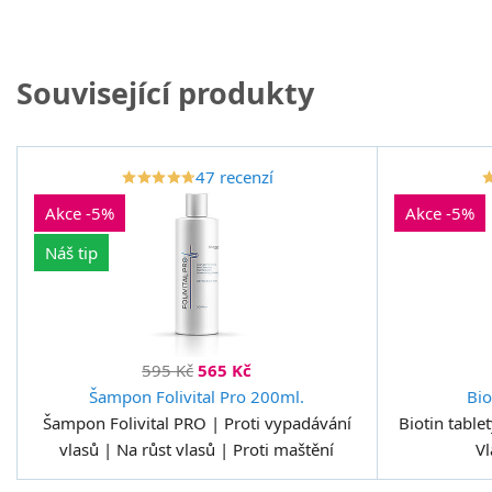
Související produkty
47 recenzí
star_border
star
star_border
star
star_border
star
star_border
star
star_border
star
star_bor
sta
Akce -5%
Akce -5%
Náš tip
595 Kč
565 Kč
Šampon Folivital Pro 200ml.
Bio
Šampon Folivital PRO | Proti vypadávání
Biotin table
vlasů | Na růst vlasů | Proti maštění
Vl