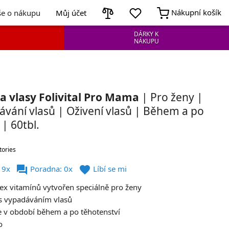
Nákupní košík
še o nákupu
Můj účet
DÁRKY K
NÁKUPU
a vlasy Folivital Pro Mama
| Pro ženy |
"
ávání vlasů | Oživení vlasů | Během a po
type="video/mp4">
 | 60tbl.
tories
forum
favorite
 9x
Poradna: 0x
Líbí se mi
x vitamínů vytvořen speciálně pro ženy
s vypadáváním vlasů
 v období během a po těhotenství
o