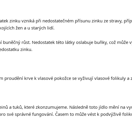
ostatek zinku vzniká při nedostatečném přísunu zinku ze stravy,
jících žen a u starých lidí.
ní buněčný růst. Nedostatek této látky oslabuje buňky, což může 
nedostatku zinku.
m proudění krve k vlasové pokožce se vyživují vlasové folikuly a 
teinů a tuků, které zkonzumujeme. Následně toto jídlo mění na vy
 pro své správné fungování. Časem to může vést k podvýživě foliku