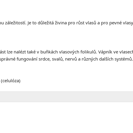
áležitostí. Je to důležitá živina pro růst vlasů a pro pevné vlasy
 část lze nalézt také v buňkách vlasových folikulů. Vápník ve vl
 správné fungování srdce, svalů, nervů a různých dalších systémů.
(
celulóza
)