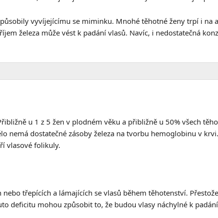
způsobily vyvíjejícímu se miminku. Mnohé těhotné ženy trpí i na 
říjem železa může vést k padání vlasů. Navíc, i nedostatečná kon
řibližně u 1 z 5 žen v plodném věku a přibližně u 50% všech těho
tělo nemá dostatečné zásoby železa na tvorbu hemoglobinu v krvi.
í vlasové folikuly.
h nebo třepících a lámajících se vlasů během těhotenství. Přesto
to deficitu mohou způsobit to, že budou vlasy náchylné k padání