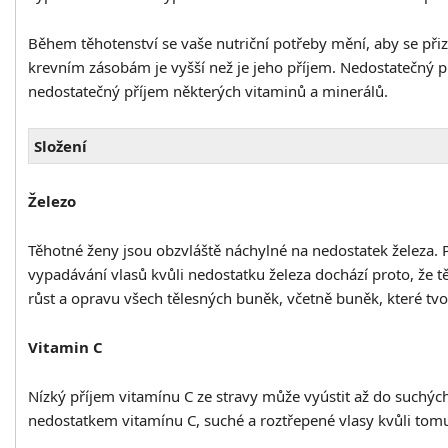
Během těhotenství se vaše nutriční potřeby mění, aby se při
krevním zásobám je vyšší než je jeho příjem. Nedostatečný p
nedostatečný příjem některých vitaminů a minerálů.
Složení
Železo
Těhotné ženy jsou obzvláště náchylné na nedostatek železa. P
vypadávání vlasů kvůli nedostatku železa dochází proto, že 
růst a opravu všech tělesných buněk, včetně buněk, které tvoř
Vitamin C
Nízký příjem vitamínu C ze stravy může vyústit až do suchýc
nedostatkem vitamínu C, suché a roztřepené vlasy kvůli tomu