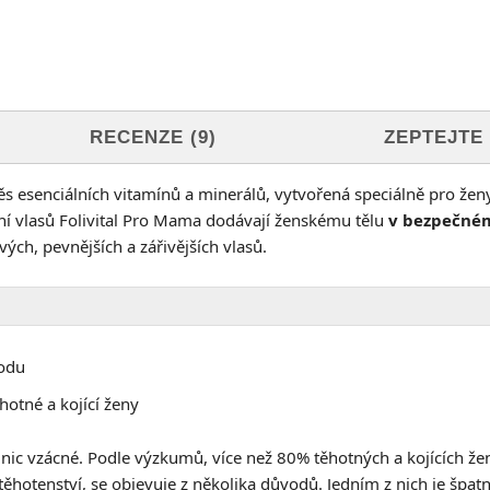
RECENZE (9)
ZEPTEJTE
s esenciálních vitamínů a minerálů, vytvořená speciálně pro ženy
ní vlasů Folivital Pro Mama dodávají ženskému tělu
v bezpečném
vých, pevnějších a zářivějších vlasů.
rodu
otné a kojící ženy
nic vzácné. Podle výzkumů, více než 80% těhotných a kojících že
hotenství, se objevuje z několika důvodů. Jedním z nich je špatn