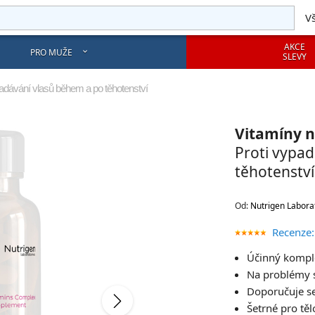
V
AKCE
PRO MUŽE
SLEVY
padávání vlasů během a po těhotenství
Vitamíny n
Proti vypad
těhotenství
Od:
Nutrigen Labora
Recenze:
Účinný komple
Na problémy 
Doporučuje se
Šetrné pro těl