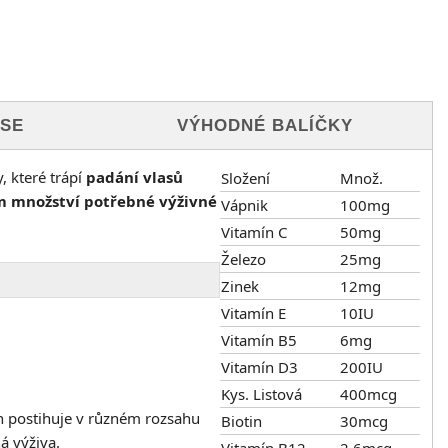
 SE
VÝHODNÉ BALÍČKY
, které trápí
padání vlasů
Složení
Množ.
 množství potřebné výživné
Vápnik
100mg
Vitamín C
50mg
Železo
25mg
Zinek
12mg
Vitamín E
10IU
Vitamín B5
6mg
Vitamín D3
200IU
Kys. Listová
400mcg
n postihuje v různém rozsahu
Biotin
30mcg
á výživa.