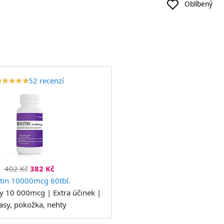
Oblíbený
52 recenzí
der
r
star_border
star
star_border
star
star_border
star
star_border
star
402 Kč
382 Kč
tin 10000mcg 60tbl.
ty 10 000mcg | Extra účinek |
asy, pokožka, nehty