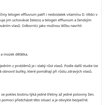
ny telogen effluvium patří i nedostatek vitamínu D. Vědci v
ňuje jim uchovávat železo) a telogen effluvium a ženským
dáváním vlasů. Odborníci jako možnou léčbu navrhli
ř a mozek děťátka.
dním z problémů je i slabý růst vlasů. Podle další studie lze
á obnovit buňky, které pomáhají při růstu zdravých vlasů.
e pokles biotinu týká jedné třetiny až jedné poloviny žen.
 pomoci předcházet této situaci a je obvykle bezpečné.