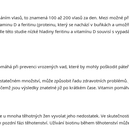
ním vlasů, to znamená 100 až 200 vlasů za den. Mezi možné příči
taminu D a feritinu (proteinu, který se nachází v buňkách a umož
 této studie nízké hladiny feritinu a vitamínu D souvisí s vypa
 pomáhá při prevenci vrozených vad, které by mohly poškodit páte
ostatečném množství, může způsobit řadu zdravotních problémů. Je
přičemž jsou výsledky znatelné již po krátkém čase. Vitamin pomáh
 u mnoha těhotných žen vyvolat jeho nedostatek. Ve skutečnosti s
 pozdní fázi těhotenství. Užívání biotinu během těhotenství může