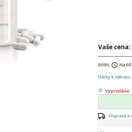
Vaše cena:
schedule
60tbl.
Na 60 
Dárky k nákupu
Vyprodáno
Doprava a 