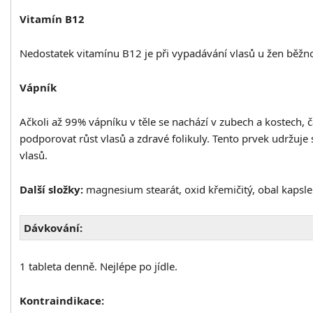
Vitamín B12
Nedostatek vitamínu B12 je při vypadávání vlasů u žen běžnou z
Vápník
Ačkoli až 99% vápníku v těle se nachází v zubech a kostech,
podporovat růst vlasů a zdravé folikuly. Tento prvek udržuje
vlasů.
Další složky:
magnesium stearát,
oxid
křemičitý
,
obal
kapsle
Dávkování:
1 tableta denně. Nejlépe po jídle.
Kontraindikace: