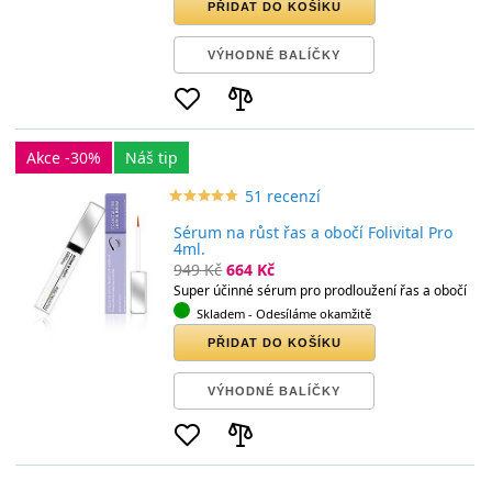
PŘIDAT DO KOŠÍKU
VÝHODNÉ BALÍČKY
Akce -30%
Náš tip
51 recenzí
star_border
star
star_border
star
star_border
star
star_border
star
star_border
star
Sérum na růst řas a obočí Folivital Pro
4ml.
949 Kč
664 Kč
Super účinné sérum pro prodloužení řas a obočí
Skladem
- Odesíláme okamžitě
PŘIDAT DO KOŠÍKU
VÝHODNÉ BALÍČKY