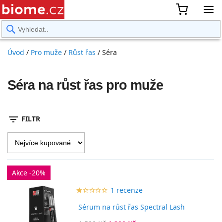
rward
Úvod
/
Pro muže
/
Růst řas
/
Séra
Séra na růst řas pro muže
filter_list
FILTR
Akce -20%
1 recenze
star_border
star
star_border
star
star_border
star
star_border
star
star_border
star
Sérum na růst řas Spectral Lash