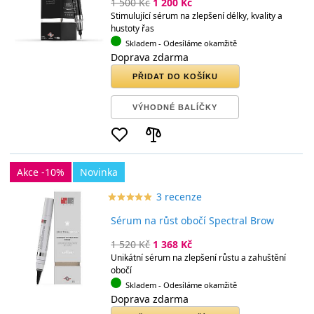
1 500 Kč
1 200 Kč
Stimulující sérum na zlepšení délky, kvality a
hustoty řas
Skladem
- Odesíláme okamžitě
Doprava zdarma
PŘIDAT DO KOŠÍKU
VÝHODNÉ BALÍČKY
Akce -10%
Novinka
3 recenze
star_border
star
star_border
star
star_border
star
star_border
star
star_border
star
Sérum na růst obočí Spectral Brow
1 520 Kč
1 368 Kč
Unikátní sérum na zlepšení růstu a zahuštění
obočí
Skladem
- Odesíláme okamžitě
Doprava zdarma