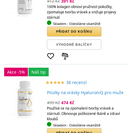
412 Kč
391 Kč
100% kolagen obnoví pružnost pokožky,
zpomaluje tvorbu vrásek a snižuje projevy
stárnutí
Skladem
- Odesíláme okamžitě
PŘIDAT DO KOŠÍKU
VÝHODNÉ BALÍČKY
Akce -5%
Náš tip
36 recenzí
star_border
star
star_border
star
star_border
star
star_border
star
star_border
star
Pilulky na vrásky HyaluroniQ pro muže
499 Kč
474 Kč
Používá se na zpomalení tvorby vrásek a
stárnutí. Obnovuje poškozené tkáně a zdraví
kloubů
Skladem
- Odesíláme okamžitě
PŘIDAT DO KOŠÍKU