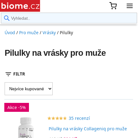
rward
Úvod
/
Pro muže
/
Vrásky
/
Pilulky
Pilulky na vrásky pro muže
filter_list
FILTR
Akce -5%
35 recenzí
star_border
star
star_border
star
star_border
star
star_border
star
star_border
star
Pilulky na vrásky Collageniq pro muže