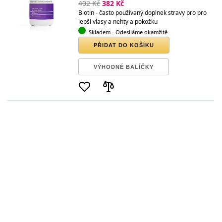
402 Kč
382 Kč
Biotin - často používaný doplnek stravy pro pro
lepší vlasy a nehty a pokožku
Skladem
- Odesíláme okamžitě
PŘIDAT DO KOŠÍKU
VÝHODNÉ BALÍČKY