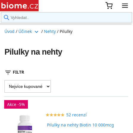
rward
expand_more
Úvod
/
Účinek
/
Nehty
/
Pilulky
Pilulky na nehty
filter_list
FILTR
Akce -5%
52 recenzí
star_border
star
star_border
star
star_border
star
star_border
star
star_border
star
Pilulky na nehty Biotin 10 000mcg