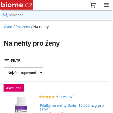
rward
Úvod
/
Pro ženy
/
Na nehty
Na nehty pro ženy
filter_list
FILTR
Akce -5%
52 recenzí
star_border
star
star_border
star
star_border
star
star_border
star
star_border
star
Pilulky na nehty Biotin 10 000mcg pro
ženy