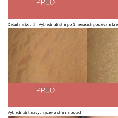
Detail na bocích: Vyblednutí strií po 5 měsících používání kr
Vyblednutí tmavých jizev a strií na bocích