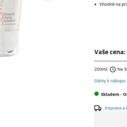
Vhodné na prs
Vaše cena:
schedule
200ml.
Na 30
Dárky k nákupu
Skladem
- 
Doprava a 