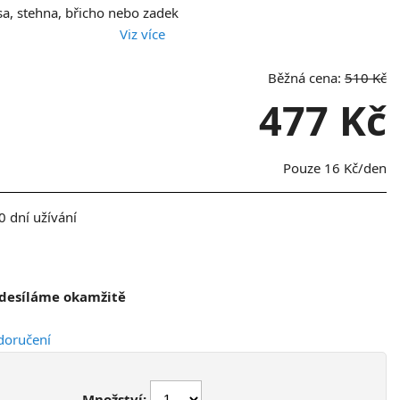
a, stehna, břicho nebo zadek
Viz více
Běžná cena:
510 Kč
477 Kč
Pouze
16 Kč
/den
 dní užívání
Odesíláme okamžitě
doručení
Množství: