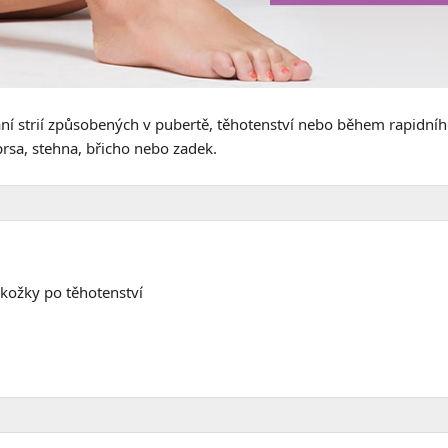
ování strií způsobených v pubertě, těhotenství nebo během rapidn
prsa, stehna, břicho nebo zadek.
okožky po těhotenství