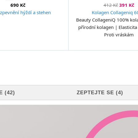
690 Kč
412 Kč
391 Kč
 zpevnění hýždí a stehen
Kolagen Collageniq 60
Beauty CollageniQ 100% kola
přírodní kolagen | Elasticit
Proti vráskám
 (42)
ZEPTEJTE SE (4)