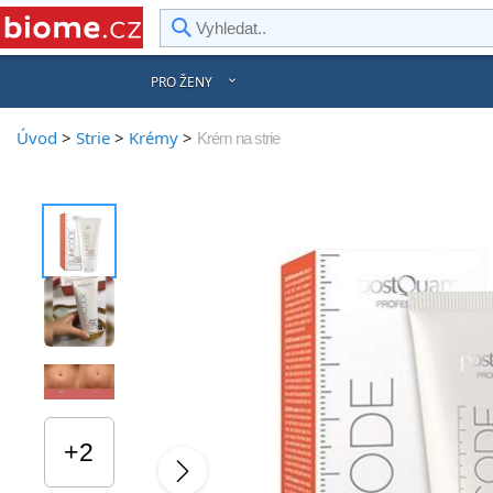
rward
PRO ŽENY
Úvod
>
Strie
>
Krémy
>
Krém na strie
+2