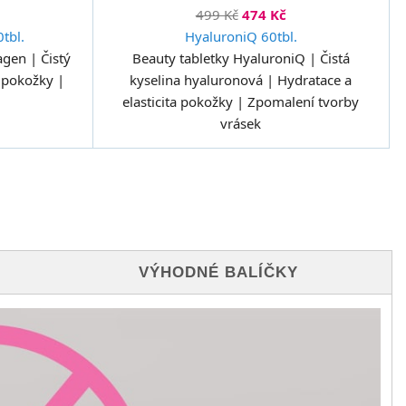
499 Kč
474 Kč
tbl.
HyaluroniQ 60tbl.
gen | Čistý
Beauty tabletky HyaluroniQ | Čistá
a pokožky |
kyselina hyaluronová | Hydratace a
elasticita pokožky | Zpomalení tvorby
vrásek
VÝHODNÉ BALÍČKY