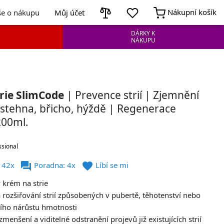
Nákupní košík
še o nákupu
Můj účet
DÁRKY K
NÁKUPU
rie SlimCode
| Prevence strií | Zjemnění
a, stehna, břicho, hýždě | Regenerace
200ml.
sional
forum
favorite
 42x
Poradna: 4x
Líbí se mi
 krém na strie
a rozšiřování strií způsobených v pubertě, těhotenství nebo
ího nárůstu hmotnosti
 zmenšení a viditelné odstranění projevů již existujících strií