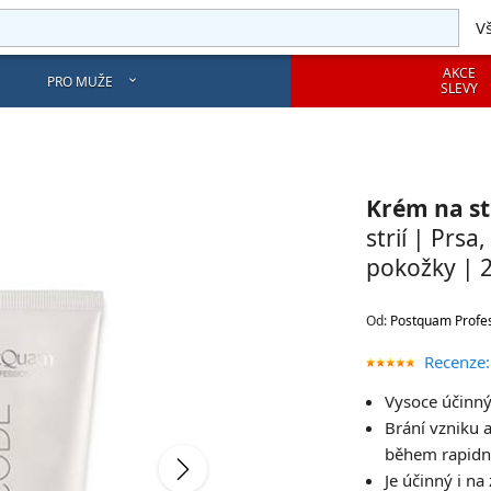
V
AKCE
PRO MUŽE
SLEVY
Krém na st
strií | Prs
pokožky | 
Od:
Postquam Profes
Recenze:
Vysoce účinný
Brání vzniku 
během rapidn
Je účinný i na