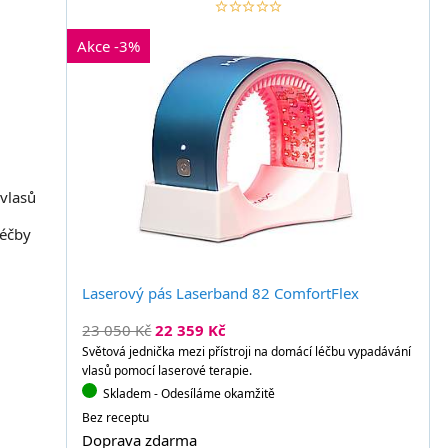
star_border
star
star_border
star
star_border
star
star_border
star
star_border
star
Akce -3%
vlasů
léčby
Laserový pás Laserband 82 ComfortFlex
23 050 Kč
22 359 Kč
Světová jednička mezi přístroji na domácí léčbu vypadávání
vlasů pomocí laserové terapie.
Skladem
- Odesíláme okamžitě
Bez receptu
Doprava zdarma