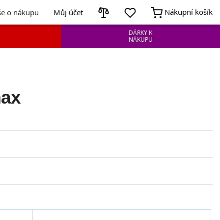
Nákupní košík
še o nákupu
Můj účet
DÁRKY K
NÁKUPU
max