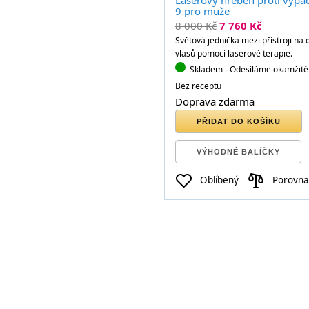
Laserový hřeben proti vypa
9 pro muže
8 000 Kč
7 760 Kč
Světová jednička mezi přístroji na
vlasů pomocí laserové terapie.
Skladem
- Odesíláme okamžitě
Bez receptu
Doprava zdarma
PŘIDAT DO KOŠÍKU
VÝHODNÉ BALÍČKY
Oblíbený
Porovna