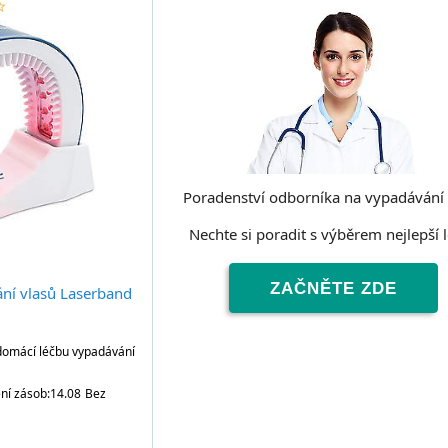
order
ar
Poradenství odborníka na vypadávání 
Nechte si poradit s výběrem nejlepší 
ZAČNĚTE ZDE
ání vlasů Laserband
 domácí léčbu vypadávání
ní zásob:14.08
Bez