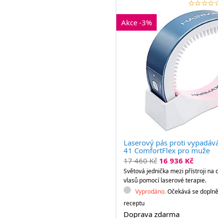
star_border
star
star_border
star
star_border
star
star_border
star
star_b
st
Akce -3%
Laserový pás proti vypadáv
41 ComfortFlex pro muže
17 460 Kč
16 936 Kč
Světová jednička mezi přístroji na
vlasů pomocí laserové terapie.
Vyprodáno.
Očekává se doplně
receptu
Doprava zdarma