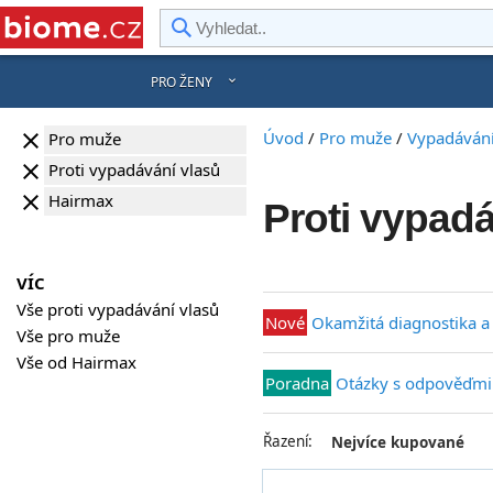
rward
PRO ŽENY
Úvod
/
Pro muže
/
Vypadávání
clear
Pro muže
clear
Proti vypadávání vlasů
clear
Hairmax
Proti vypad
VÍC
Vše proti vypadávání vlasů
Nové
Okamžitá diagnostika a
Vše pro muže
Vše od Hairmax
Poradna
Otázky s odpověďmi
Řazení:
Nejvíce kupované