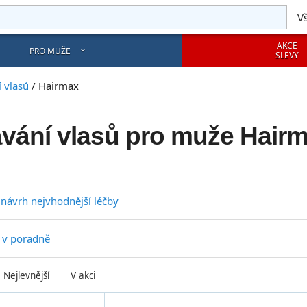
V
AKCE
PRO MUŽE
SLEVY
 vlasů
/
Hairmax
ávání vlasů pro muže Hair
 návrh nejvhodnější léčby
 v poradně
Nejlevnější
V akci