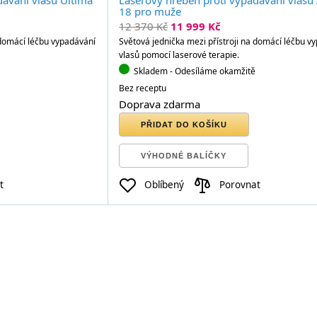
dávání vlasů Ultima
Laserový hřeben proti vypadávání vlasů 
18 pro muže
12 370 Kč
11 999 Kč
 domácí léčbu vypadávání
Světová jednička mezi přístroji na domácí léčbu v
vlasů pomocí laserové terapie.
Skladem
- Odesíláme okamžitě
Bez receptu
Doprava zdarma
PŘIDAT DO KOŠÍKU
VÝHODNÉ BALÍČKY
t
Oblíbený
Porovnat