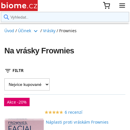
rward
expand_more
Úvod
/
Účinek
/
Vrásky
/
Frownies
Na vrásky Frownies
filter_list
FILTR
Akce -20%
6 recenzí
star_border
star
star_border
star
star_border
star
star_border
star
star_border
star
Náplasti proti vráskám Frownies