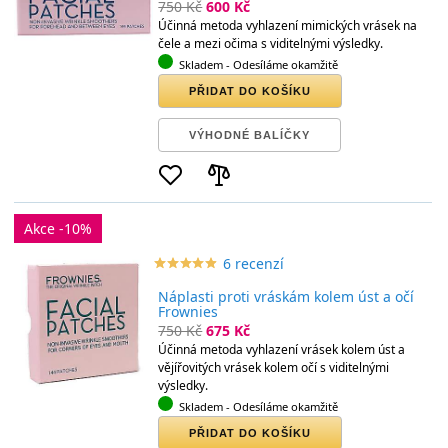
750 Kč
600 Kč
Účinná metoda vyhlazení mimických vrásek na
čele a mezi očima s viditelnými výsledky.
Skladem
- Odesíláme okamžitě
PŘIDAT DO KOŠÍKU
VÝHODNÉ BALÍČKY
Akce -10%
6 recenzí
star_border
star
star_border
star
star_border
star
star_border
star
star_border
star
Náplasti proti vráskám kolem úst a očí
Frownies
750 Kč
675 Kč
Účinná metoda vyhlazení vrásek kolem úst a
vějířovitých vrásek kolem očí s viditelnými
výsledky.
Skladem
- Odesíláme okamžitě
PŘIDAT DO KOŠÍKU