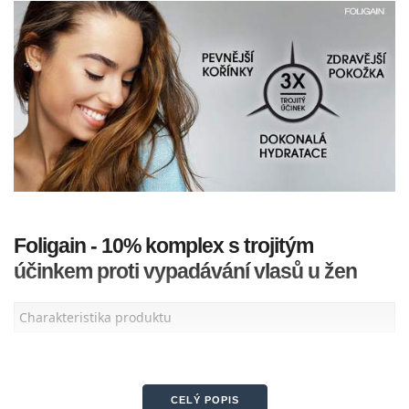
Foligain - 10% komplex s trojitým
účinkem proti vypadávání vlasů u žen
Charakteristika produktu
Přelomový přípravek s 10% obsahem trioxidilu určený
speciálně pro ženy navržen tak, aby zpevnil a zahustit vlasy a
podporoval celkové zdraví vlasové pokožky.
CELÝ POPIS