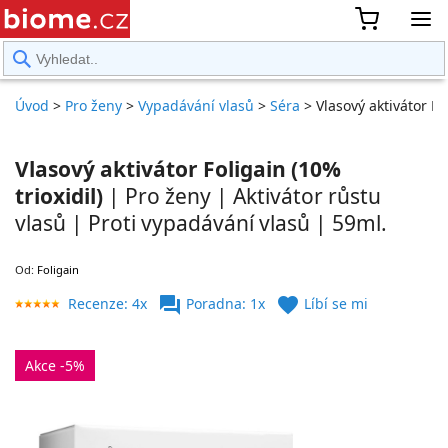
rward
Úvod
>
Pro ženy
>
Vypadávání vlasů
>
Séra
>
Vlasový aktivátor F
Vlasový aktivátor Foligain (10%
trioxidil)
| Pro ženy | Aktivátor růstu
vlasů | Proti vypadávání vlasů | 59ml.
Od:
Foligain
forum
favorite
Recenze: 4x
Poradna: 1x
Líbí se mi
Akce -5%