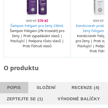
600 Kč
570 Kč
600 Kč
5
Šampon Foligain pro ženy 236ml.
Kondicionér proti p
Šampon Foligain (2% trioxidil) pro
ženy Foligain (2
ženy | Proti vypadávání vlasů |
Kondicionér Foligai
Posilující | Podpora růstu vlasů |
pro ženy | Proti vy
Proti řídnutí vlasů
Posilující | Podpor
Proti řídnut
O produktu
POPIS
SLOŽENÍ
RECENZE (4)
ZEPTEJTE SE (1)
VÝHODNÉ BALÍČKY