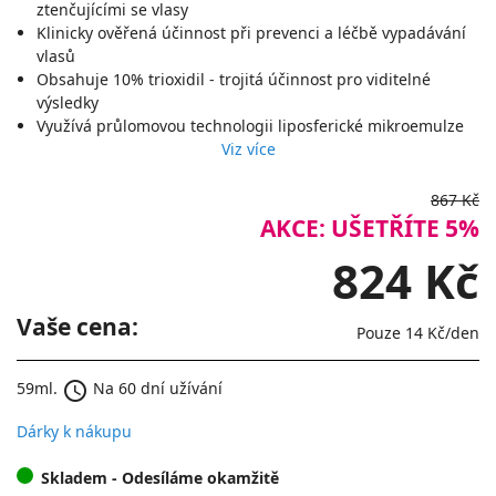
ztenčujícími se vlasy
Klinicky ověřená účinnost při prevenci a léčbě vypadávání
vlasů
Obsahuje 10% trioxidil - trojitá účinnost pro viditelné
výsledky
Využívá průlomovou technologii liposferické mikroemulze
Viz více
867 Kč
AKCE: UŠETŘÍTE 5%
824 Kč
Vaše cena:
Pouze
14 Kč
/den
schedule
59ml.
Na 60 dní užívání
Dárky k nákupu
Skladem
- Odesíláme okamžitě