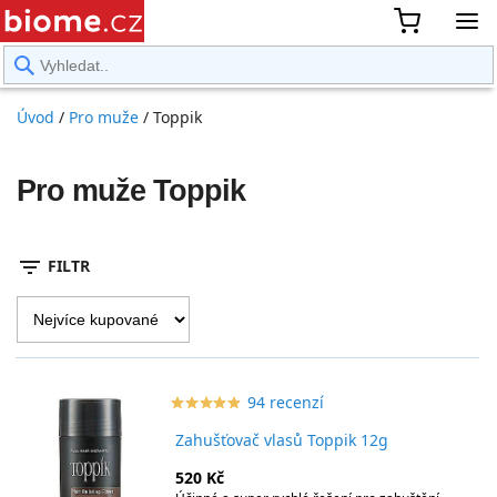
rward
Úvod
/
Pro muže
/
Toppik
Pro muže Toppik
filter_list
FILTR
94 recenzí
star_border
star
star_border
star
star_border
star
star_border
star
star_border
star
Zahušťovač vlasů Toppik 12g
520 Kč