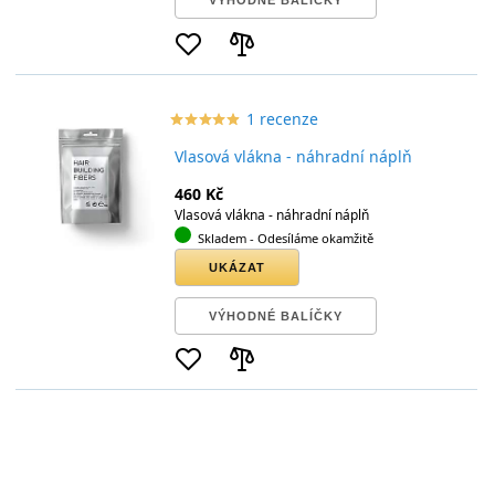
VÝHODNÉ BALÍČKY
1 recenze
star_border
star
star_border
star
star_border
star
star_border
star
star_border
star
Vlasová vlákna - náhradní náplň
460 Kč
Vlasová vlákna - náhradní náplň
Skladem
- Odesíláme okamžitě
UKÁZAT
VÝHODNÉ BALÍČKY