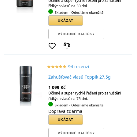
Účinné a super rychlé řešení pro zahuštění
řídkých vlasů na 30 dní.
Skladem
- Odesíláme okamžitě
UKÁZAT
VÝHODNÉ BALÍČKY
94 recenzí
star_border
star
star_border
star
star_border
star
star_border
star
star_border
star
Zahušťovač vlasů Toppik 27,5g
1 099 Kč
Účinné a super rychlé řešení pro zahuštění
řídkých vlasů na 75 dní.
Skladem
- Odesíláme okamžitě
Doprava zdarma
UKÁZAT
VÝHODNÉ BALÍČKY