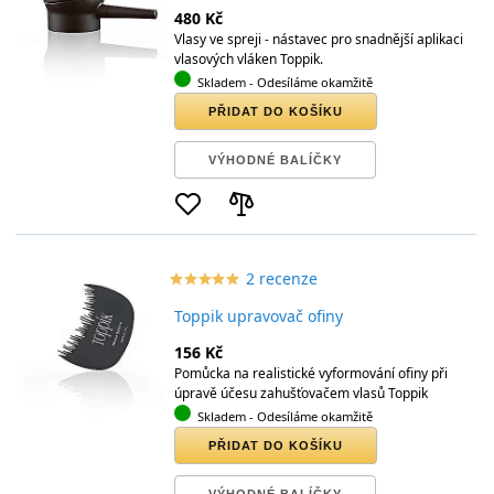
480 Kč
Vlasy ve spreji - nástavec pro snadnější aplikaci
vlasových vláken Toppik.
Skladem
- Odesíláme okamžitě
PŘIDAT DO KOŠÍKU
VÝHODNÉ BALÍČKY
2 recenze
star_border
star
star_border
star
star_border
star
star_border
star
star_border
star
Toppik upravovač ofiny
156 Kč
Pomůcka na realistické vyformování ofiny při
úpravě účesu zahušťovačem vlasů Toppik
Skladem
- Odesíláme okamžitě
PŘIDAT DO KOŠÍKU