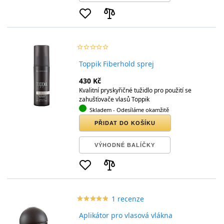
star_border
star
star_border
star
star_border
star
star_border
star
star_border
star
Toppik Fiberhold sprej
430 Kč
Kvalitní pryskyřičné tužidlo pro použití se
zahušťovače vlasů Toppik
Skladem
- Odesíláme okamžitě
PŘIDAT DO KOŠÍKU
VÝHODNÉ BALÍČKY
1 recenze
star_border
star
star_border
star
star_border
star
star_border
star
star_border
star
Aplikátor pro vlasová vlákna