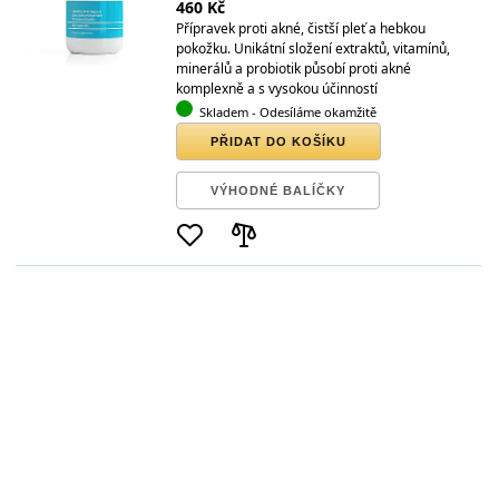
460 Kč
Přípravek proti akné, čistší pleť a hebkou
pokožku. Unikátní složení extraktů, vitamínů,
minerálů a probiotik působí proti akné
komplexně a s vysokou účinností
Skladem
- Odesíláme okamžitě
PŘIDAT DO KOŠÍKU
VÝHODNÉ BALÍČKY