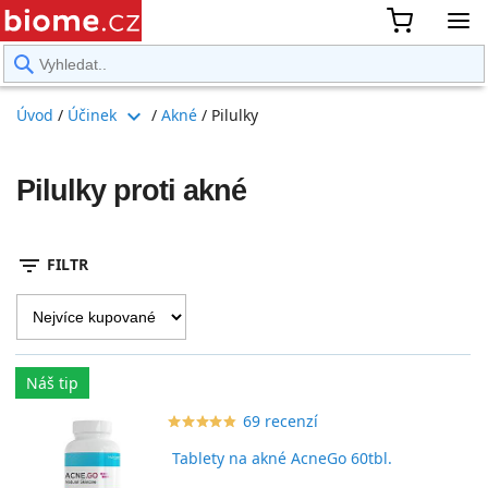
rward
expand_more
Úvod
/
Účinek
/
Akné
/
Pilulky
Pilulky proti akné
filter_list
FILTR
Náš tip
69 recenzí
star_border
star
star_border
star
star_border
star
star_border
star
star_border
star
Tablety na akné AcneGo 60tbl.