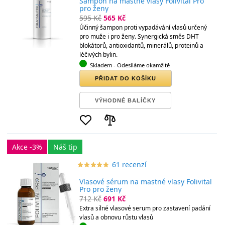
Šampon na mastné vlasy Folivital Pro
pro ženy
595 Kč
565 Kč
Účinný šampon proti vypadávání vlasů určený
pro muže i pro ženy. Synergická směs DHT
blokátorů, antioxidantů, minerálů, proteinů a
léčivých bylin.
Skladem
- Odesíláme okamžitě
PŘIDAT DO KOŠÍKU
VÝHODNÉ BALÍČKY
Akce -3%
Náš tip
61 recenzí
star_border
star
star_border
star
star_border
star
star_border
star
star_border
star
Vlasové sérum na mastné vlasy Folivital
Pro pro ženy
712 Kč
691 Kč
Extra silné vlasové serum pro zastavení padání
vlasů a obnovu růstu vlasů