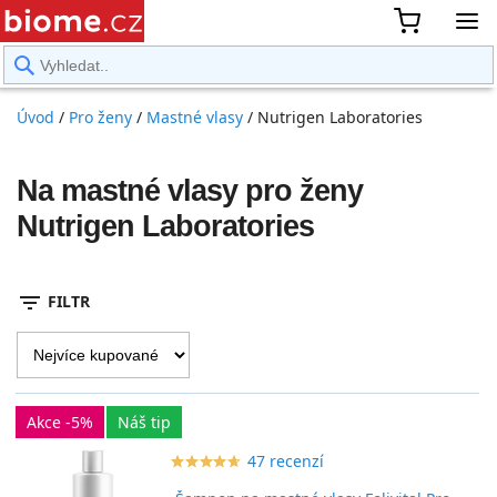
rward
Úvod
/
Pro ženy
/
Mastné vlasy
/
Nutrigen Laboratories
Na mastné vlasy pro ženy
Nutrigen Laboratories
filter_list
FILTR
Akce -5%
Náš tip
47 recenzí
star_border
star
star_border
star
star_border
star
star_border
star
star_border
star