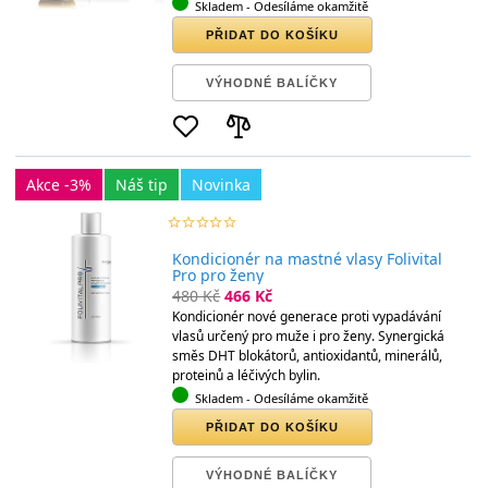
Skladem
- Odesíláme okamžitě
PŘIDAT DO KOŠÍKU
VÝHODNÉ BALÍČKY
Akce -3%
Náš tip
Novinka
star_border
star
star_border
star
star_border
star
star_border
star
star_border
star
Kondicionér na mastné vlasy Folivital
Pro pro ženy
480 Kč
466 Kč
Kondicionér nové generace proti vypadávání
vlasů určený pro muže i pro ženy. Synergická
směs DHT blokátorů, antioxidantů, minerálů,
proteinů a léčivých bylin.
Skladem
- Odesíláme okamžitě
PŘIDAT DO KOŠÍKU
VÝHODNÉ BALÍČKY