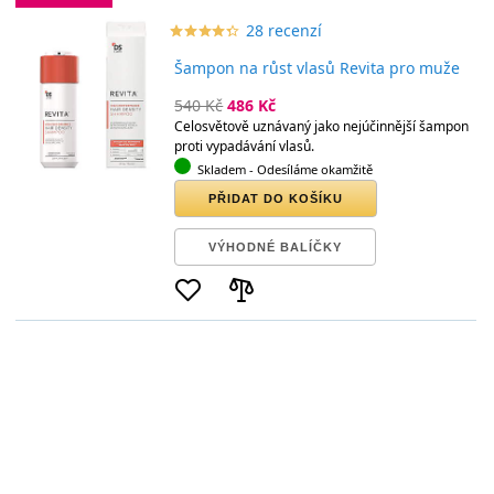
28 recenzí
star_border
star
star_border
star
star_border
star
star_border
star
star_border
star
Šampon na růst vlasů Revita pro muže
540 Kč
486 Kč
Celosvětově uznávaný jako nejúčinnější šampon
proti vypadávání vlasů.
Skladem
- Odesíláme okamžitě
PŘIDAT DO KOŠÍKU
VÝHODNÉ BALÍČKY