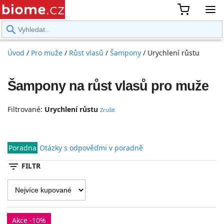
rward
Úvod
/
Pro muže
/
Růst vlasů
/
Šampony
/
Urychlení růstu
Šampony na růst vlasů pro muže
Filtrované:
Urychlení růstu
Zrušit
Poradna
Otázky s odpověďmi v poradně
filter_list
FILTR
Akce -10%