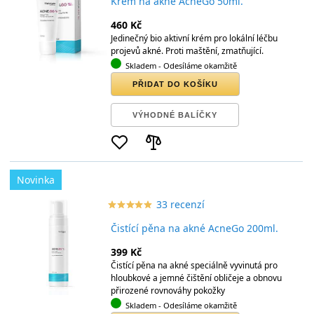
Krém na akné AcneGo 50ml.
460 Kč
Jedinečný bio aktivní krém pro lokální léčbu
projevů akné. Proti maštění, zmatňující.
Skladem
- Odesíláme okamžitě
PŘIDAT DO KOŠÍKU
VÝHODNÉ BALÍČKY
Novinka
33 recenzí
star_border
star
star_border
star
star_border
star
star_border
star
star_border
star
Čistící pěna na akné AcneGo 200ml.
399 Kč
Čistící pěna na akné speciálně vyvinutá pro
hloubkové a jemné čištění obličeje a obnovu
přirozené rovnováhy pokožky
Skladem
- Odesíláme okamžitě