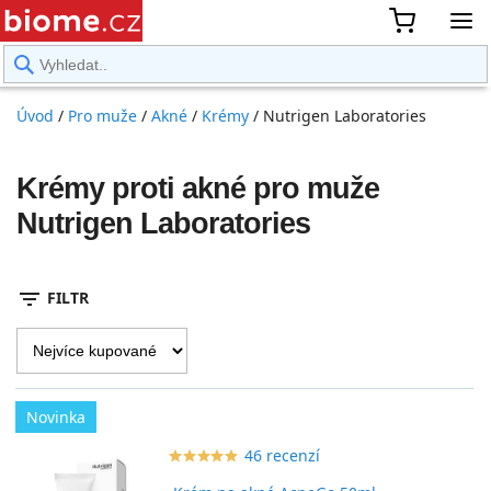
rward
Úvod
/
Pro muže
/
Akné
/
Krémy
/
Nutrigen Laboratories
Krémy proti akné pro muže
Nutrigen Laboratories
filter_list
FILTR
Novinka
46 recenzí
star_border
star
star_border
star
star_border
star
star_border
star
star_border
star